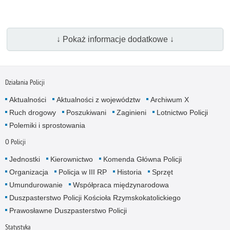
↓ Pokaż informacje dodatkowe ↓
Działania Policji
Aktualności
Aktualności z województw
Archiwum X
Ruch drogowy
Poszukiwani
Zaginieni
Lotnictwo Policji
Polemiki i sprostowania
O Policji
Jednostki
Kierownictwo
Komenda Główna Policji
Organizacja
Policja w III RP
Historia
Sprzęt
Umundurowanie
Współpraca międzynarodowa
Duszpasterstwo Policji Kościoła Rzymskokatolickiego
Prawosławne Duszpasterstwo Policji
Statystyka