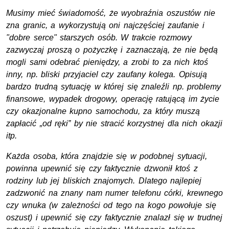
Musimy mieć świadomość, że wyobraźnia oszustów nie
zna granic, a wykorzystują oni najczęściej zaufanie i
"dobre serce" starszych osób. W trakcie rozmowy
zazwyczaj proszą o pożyczkę i zaznaczają, że nie będą
mogli sami odebrać pieniędzy, a zrobi to za nich ktoś
inny, np. bliski przyjaciel czy zaufany kolega. Opisują
bardzo trudną sytuację w której się znaleźli np. problemy
finansowe, wypadek drogowy, operację ratującą im życie
czy okazjonalne kupno samochodu, za który muszą
zapłacić „od ręki” by nie stracić korzystnej dla nich okazji
itp.
Każda osoba, która znajdzie się w podobnej sytuacji,
powinna upewnić się czy faktycznie dzwonił ktoś z
rodziny lub jej bliskich znajomych. Dlatego najlepiej
zadzwonić na znany nam numer telefonu córki, krewnego
czy wnuka (w zależności od tego na kogo powołuje się
oszust) i upewnić się czy faktycznie znalazł się w trudnej