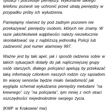
sytuacji i potrzebuje pieniędzy. Wykonanie takiego
telefonu pozwoli się uchronić przed utratą pieniędzy w
przypadku próby ich wyłudzenia.
Pamiętajmy również by pod żadnym pozorem nie
przekazywać pieniędzy osobom, których nie znamy. W
razie jakichkolwiek wątpliwości należy niezwłocznie
skontaktować się z najbliższą jednostką Policji lub
zadzwonić pod numer alarmowy 997.
Ważne jest by taki apel, jak i sposób radzenia sobie w
takich sytuacjach dotarły do jak najliczniejszej grupy
osób starszych, dlatego policjanci apelują by przekazać
taką informację członkom naszych rodzin czy sąsiadom.
Im więcej seniorów będzie miało świadomość jak
wygląda schemat wyłudzania pieniędzy metodami "na
krewnego" czy "na policjanta", tym mniej z nich straci
oszczędności niejednokrotnie swojego życia.
(KWP w Krakowie/ mw)