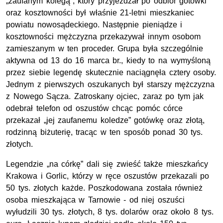
„zaufanym kolegą”, który przyjeżdżał po odbiór gotówki
oraz kosztowności był właśnie 21-letni mieszkaniec
powiatu nowosądeckiego. Następnie pieniądze i
kosztowności mężczyzna przekazywał innym osobom
zamieszanym w ten proceder. Grupa była szczególnie
aktywna od 13 do 16 marca br., kiedy to na wymyśloną
przez siebie legendę skutecznie naciągnęła cztery osoby.
Jednym z pierwszych oszukanych był starszy mężczyzna
z Nowego Sącza. Zatroskany ojciec, zaraz po tym jak
odebrał telefon od oszustów chcąc pomóc córce
przekazał „jej zaufanemu koledze” gotówkę oraz złotą,
rodzinną biżuterię, tracąc w ten sposób ponad 30 tys.
złotych.
Legendzie „na córkę” dali się zwieść także mieszkańcy
Krakowa i Gorlic, którzy w ręce oszustów przekazali po
50 tys. złotych każde. Poszkodowana została również
osoba mieszkająca w Tarnowie - od niej oszuści
wyłudzili 30 tys. złotych, 8 tys. dolarów oraz około 8 tys.