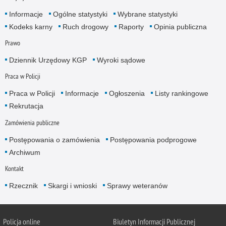
Informacje
Ogólne statystyki
Wybrane statystyki
Kodeks karny
Ruch drogowy
Raporty
Opinia publiczna
Prawo
Dziennik Urzędowy KGP
Wyroki sądowe
Praca w Policji
Praca w Policji
Informacje
Ogłoszenia
Listy rankingowe
Rekrutacja
Zamówienia publiczne
Postępowania o zamówienia
Postępowania podprogowe
Archiwum
Kontakt
Rzecznik
Skargi i wnioski
Sprawy weteranów
Policja
online
Biuletyn Informacji Publicznej