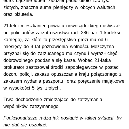
euro. Łącznie łupem złodziei padło około 150 tys.
złotych, znaczna suma pieniędzy w obcych walutach
oraz biżuteria.
21-letni mieszkaniec powiatu nowosądeckiego usłyszał
od policjantów zarzut oszustwa (art. 286 par. 1 kodeksu
karnego), za które to przestępstwo grozi mu od 6
miesięcy do 8 lat pozbawienia wolności. Mężczyzna
przyznał się do zarzucanego mu czynu i wyraził chęć
dobrowolnego poddania się karze. Wobec 21-latka
prokurator zastosował środki zapobiegawcze w postaci
dozoru policji, zakazu opuszczania kraju połączonego z
zakazem wydania paszportu oraz poręczenie majątkowe
w wysokości 5 tys. złotych.
Trwa dochodzenie zmierzające do zatrzymania
wspólników zatrzymanego.
Funkcjonariusze radzą jak postąpić w takiej sytuacji, by
nie dać się oszukać: