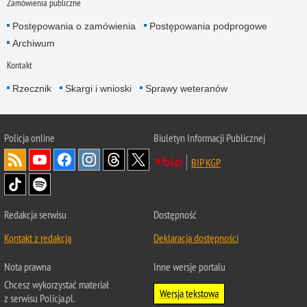
Zamówienia publiczne
Postępowania o zamówienia
Postępowania podprogowe
Archiwum
Kontakt
Rzecznik
Skargi i wnioski
Sprawy weteranów
Policja
online
Biuletyn Informacji Publicznej
BIP KGP
Redakcja serwisu
Dostępność
Kontakt z redakcją
Deklaracja dostępności
Nota prawna
Inne wersje portalu
Chcesz wykorzystać materiał
Wersja tekstowa
z serwisu Policja.pl.