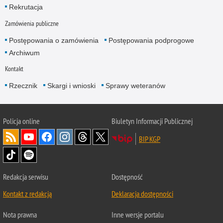
Rekrutacja
Zamówienia publiczne
Postępowania o zamówienia
Postępowania podprogowe
Archiwum
Kontakt
Rzecznik
Skargi i wnioski
Sprawy weteranów
Policja
online
Biuletyn Informacji Publicznej
BIP KGP
Redakcja serwisu
Dostępność
Kontakt z redakcją
Deklaracja dostępności
Nota prawna
Inne wersje portalu