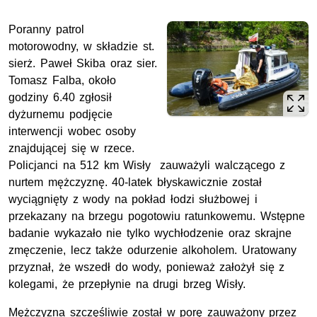
Poranny patrol
motorowodny, w składzie st.
sierż. Paweł Skiba oraz sier.
Tomasz Falba, około
godziny 6.40 zgłosił
dyżurnemu podjęcie
interwencji wobec osoby
znajdującej się w rzece.
Policjanci na 512 km Wisły zauważyli walczącego z
nurtem mężczyznę. 40-latek błyskawicznie został
wyciągnięty z wody na pokład łodzi służbowej i
przekazany na brzegu pogotowiu ratunkowemu. Wstępne
badanie wykazało nie tylko wychłodzenie oraz skrajne
zmęczenie, lecz także odurzenie alkoholem. Uratowany
przyznał, że wszedł do wody, ponieważ założył się z
kolegami, że przepłynie na drugi brzeg Wisły.
Mężczyzna szczęśliwie został w porę zauważony przez