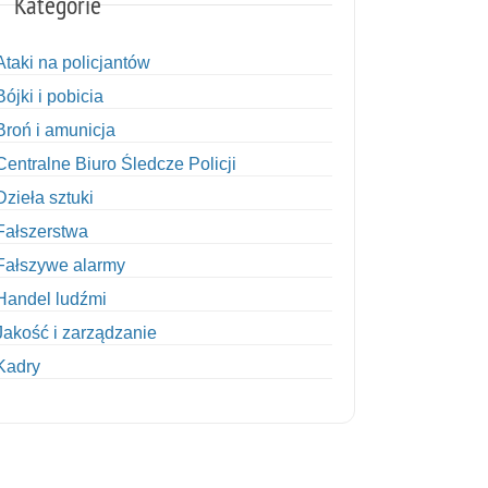
Kategorie
Ataki na policjantów
Bójki i pobicia
Broń i amunicja
Centralne Biuro Śledcze Policji
Dzieła sztuki
Fałszerstwa
Fałszywe alarmy
Handel ludźmi
Jakość i zarządzanie
Kadry
Kobiety w Policji
Korupcja
Kradzież