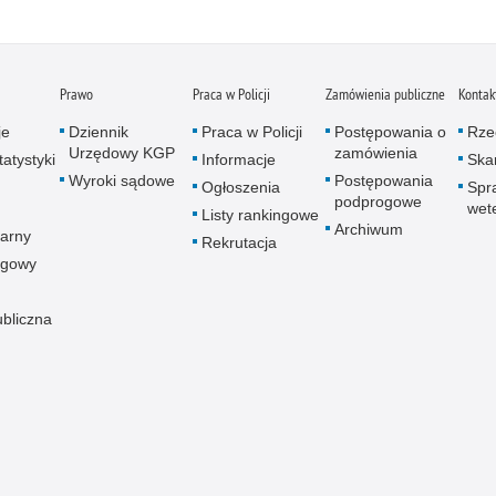
Prawo
Praca w Policji
Zamówienia publiczne
Kontak
je
Dziennik
Praca w Policji
Postępowania o
Rze
Urzędowy KGP
zamówienia
atystyki
Informacje
Skar
Wyroki sądowe
Postępowania
Ogłoszenia
Spr
podprogowe
wet
Listy rankingowe
Archiwum
arny
Rekrutacja
ogowy
ubliczna