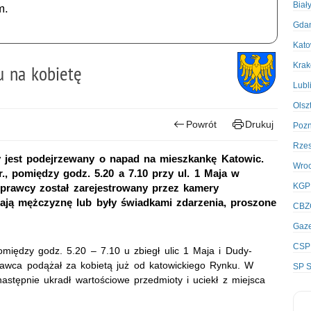
Biał
m.
Gda
Kato
Kra
u na kobietę
Lubl
Olsz
Powrót
Drukuj
Poz
Rze
ry jest podejrzewany o napad na mieszkankę Katowic.
Wro
., pomiędzy godz. 5.20 a 7.10 przy ul. 1 Maja w
KGP
sprawcy został zarejestrowany przez kamery
nają mężczyznę lub były świadkami zdarzenia, proszone
CBZ
Gaze
CSP
omiędzy godz. 5.20 – 7.10 u zbiegł ulic 1 Maja i Dudy-
rawca podążał za kobietą już od katowickiego Rynku. W
SP S
astępnie ukradł wartościowe przedmioty i uciekł z miejsca