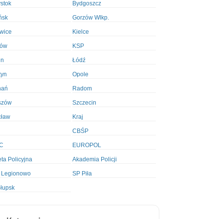
ystok
Bydgoszcz
ńsk
Gorzów Wlkp.
wice
Kielce
ków
KSP
in
Łódź
tyn
Opole
nań
Radom
szów
Szczecin
cław
Kraj
CBŚP
C
EUROPOL
ta Policyjna
Akademia Policji
 Legionowo
SP Piła
łupsk