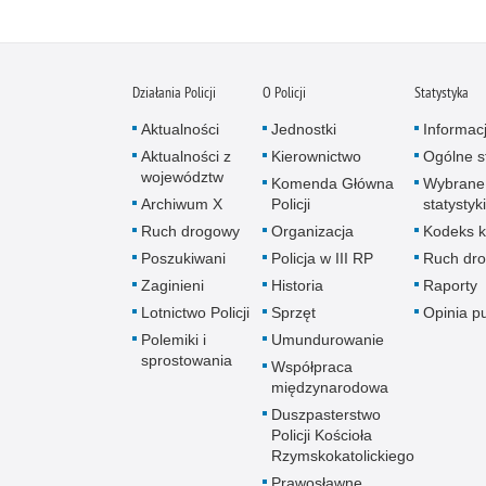
Działania Policji
O Policji
Statystyka
Aktualności
Jednostki
Informac
Aktualności z
Kierownictwo
Ogólne st
województw
Komenda Główna
Wybrane
Archiwum X
Policji
statystyki
Ruch drogowy
Organizacja
Kodeks k
Poszukiwani
Policja w III RP
Ruch dr
Zaginieni
Historia
Raporty
Lotnictwo Policji
Sprzęt
Opinia p
Polemiki i
Umundurowanie
sprostowania
Współpraca
międzynarodowa
Duszpasterstwo
Policji Kościoła
Rzymskokatolickiego
Prawosławne