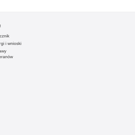
Ruch Drogowy
Samobójstwa
t
Sport
Stalking
cznik
gi i wnioski
Statystyka
awy
Szkolenia i ćwiczenia
eranów
Terroryzm
Unia Europejska
Uprowadzenia
Uroczystości
Utonięcia
Współpraca międzynarodowa
Współpraca Policji z innymi podmiotami
Wykroczenia