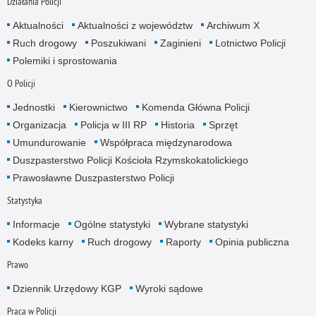
Działania Policji
Aktualności
Aktualności z województw
Archiwum X
Ruch drogowy
Poszukiwani
Zaginieni
Lotnictwo Policji
Polemiki i sprostowania
O Policji
Jednostki
Kierownictwo
Komenda Główna Policji
Organizacja
Policja w III RP
Historia
Sprzęt
Umundurowanie
Współpraca międzynarodowa
Duszpasterstwo Policji Kościoła Rzymskokatolickiego
Prawosławne Duszpasterstwo Policji
Statystyka
Informacje
Ogólne statystyki
Wybrane statystyki
Kodeks karny
Ruch drogowy
Raporty
Opinia publiczna
Prawo
Dziennik Urzędowy KGP
Wyroki sądowe
Praca w Policji