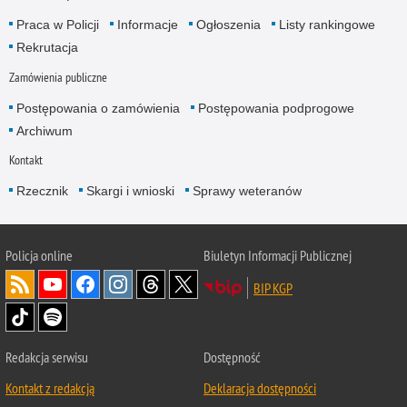
Praca w Policji
Informacje
Ogłoszenia
Listy rankingowe
Rekrutacja
Zamówienia publiczne
Postępowania o zamówienia
Postępowania podprogowe
Archiwum
Kontakt
Rzecznik
Skargi i wnioski
Sprawy weteranów
Policja
online
Biuletyn Informacji Publicznej
BIP KGP
Redakcja serwisu
Dostępność
Kontakt z redakcją
Deklaracja dostępności