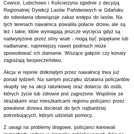
Cewice, Lubichowo i Kościerzyna zgodnie z decyzją
Regionalnej Dyrekcji Lasów Państwowych w Gdańsku
do odwołania obowiązuje zakaz wstępu do lasów. Na
tych terenach nawałnica powaliła połacie drzew, ale są
też i takie, które wymagają jeszcze wycięcia gdyż są
nadwyrężone przez silny wiatr - mogą być popękane lub
nadłamane, najmniejszy nawet podmuch może
spowodować ich złamanie. Wiszące gałęzie czy konary
zagrażają bezpieczeństwu.
Akcja w rejonie dotkniętym przez nawałnicę trwa już
ponad tydzień. Na samym początku działania policjantów
skupiły się na akcji ratunkowej oraz dotarciu do osób,
których życie lub zdrowie jest zagrożone. Wspólnie ze
strażakami oraz mieszkańcami regionu policjanci przez
powalone drzewa docierali do tych najbardziej
potrzebujących, którym udzielali pomocy.
Z uwagi na problemy drogowe, policjanci kierowali