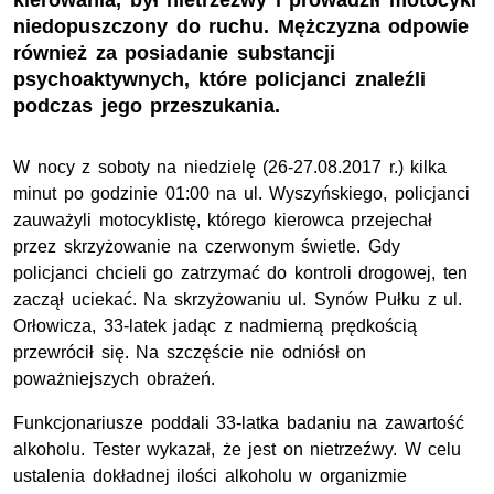
kierowania, był nietrzeźwy i prowadził motocykl
niedopuszczony do ruchu. Mężczyzna odpowie
również za posiadanie substancji
psychoaktywnych, które policjanci znaleźli
podczas jego przeszukania.
W nocy z soboty na niedzielę (26-27.08.2017 r.) kilka
minut po godzinie 01:00 na ul. Wyszyńskiego, policjanci
zauważyli motocyklistę, którego kierowca przejechał
przez skrzyżowanie na czerwonym świetle. Gdy
policjanci chcieli go zatrzymać do kontroli drogowej, ten
zaczął uciekać. Na skrzyżowaniu ul. Synów Pułku z ul.
Orłowicza, 33-latek jadąc z nadmierną prędkością
przewrócił się. Na szczęście nie odniósł on
poważniejszych obrażeń.
Funkcjonariusze poddali 33-latka badaniu na zawartość
alkoholu. Tester wykazał, że jest on nietrzeźwy. W celu
ustalenia dokładnej ilości alkoholu w organizmie