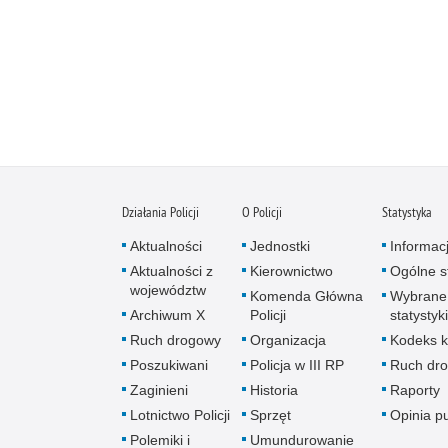
Działania Policji
O Policji
Statystyka
Aktualności
Jednostki
Informac
Aktualności z
Kierownictwo
Ogólne st
województw
Komenda Główna
Wybrane
Archiwum X
Policji
statystyki
Ruch drogowy
Organizacja
Kodeks k
Poszukiwani
Policja w III RP
Ruch dr
Zaginieni
Historia
Raporty
Lotnictwo Policji
Sprzęt
Opinia p
Polemiki i
Umundurowanie