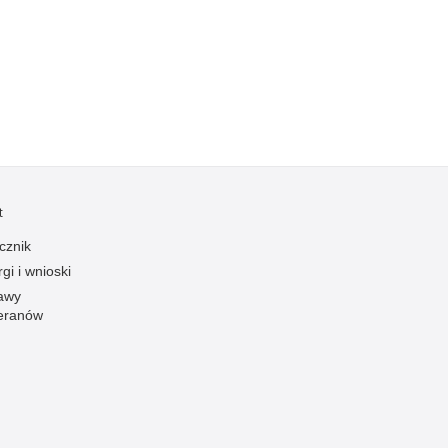
Kradzieże z włamaniem
Kultura
Logistyka, wyposażenie
Materiały wybuchowe
Nagrodzeni policjanci
Napady na banki
Napady na taksówkarzy
t
Napady na tiry
cznik
Nielegalny handel farmaceutykami
gi i wnioski
Nietrzeźwi kierujący
awy
eranów
Nietrzeźwi opiekunowie
Nietrzeźwi pracownicy
Niszczenie mienia
Nowoczesne technologie w pracy Policji
Odpowiedzialność majątkowa Policji