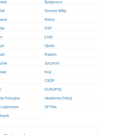
ystok
Bydgoszcz
ńsk
Gorzów Wlkp.
wice
Kielce
ków
KSP
in
Łódź
tyn
Opole
nań
Radom
szów
Szczecin
cław
Kraj
CBŚP
C
EUROPOL
ta Policyjna
Akademia Policji
 Legionowo
SP Piła
łupsk