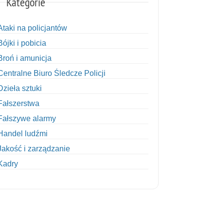
Kategorie
Ataki na policjantów
Bójki i pobicia
Broń i amunicja
Centralne Biuro Śledcze Policji
Dzieła sztuki
Fałszerstwa
Fałszywe alarmy
Handel ludźmi
Jakość i zarządzanie
Kadry
Kobiety w Policji
Korupcja
Kradzież