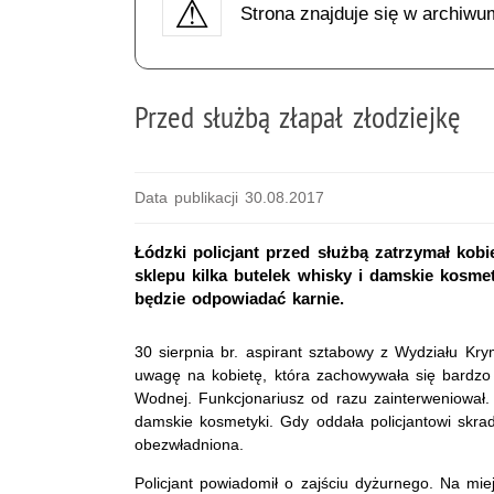
Strona znajduje się w archiwu
Przed służbą złapał złodziejkę
Data publikacji 30.08.2017
Łódzki policjant przed służbą zatrzymał kobi
sklepu kilka butelek whisky i damskie kosme
będzie odpowiadać karnie.
30 sierpnia br. aspirant sztabowy z Wydziału Kry
uwagę na kobietę, która zachowywała się bardzo 
Wodnej. Funkcjonariusz od razu zainterweniował. 
damskie kosmetyki. Gdy oddała policjantowi skra
obezwładniona.
Policjant powiadomił o zajściu dyżurnego. Na miej