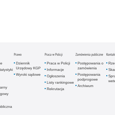
Prawo
Praca w Policji
Zamówienia publiczne
Kontak
je
Dziennik
Praca w Policji
Postępowania o
Rze
Urzędowy KGP
zamówienia
atystyki
Informacje
Skar
Wyroki sądowe
Postępowania
Ogłoszenia
Spr
podprogowe
wet
Listy rankingowe
Archiwum
arny
Rekrutacja
ogowy
ubliczna