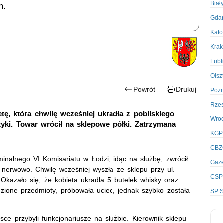
Biał
m.
Gda
Kato
Kra
Lubl
Olsz
Powrót
Drukuj
Poz
Rze
etę, która chwilę wcześniej ukradła z pobliskiego
Wro
tyki. Towar wrócił na sklepowe półki. Zatrzymana
KGP
CBZ
minalnego VI Komisariatu w Łodzi, idąc na służbę, zwrócił
Gaze
nerwowo. Chwilę wcześniej wyszła ze sklepu przy ul.
CSP
Okazało się, że kobieta ukradła 5 butelek whisky oraz
dzione przedmioty, próbowała uciec, jednak szybko została
SP S
sce przybyli funkcjonariusze na służbie. Kierownik sklepu