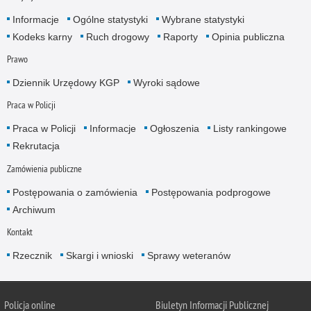
Informacje
Ogólne statystyki
Wybrane statystyki
Kodeks karny
Ruch drogowy
Raporty
Opinia publiczna
Prawo
Dziennik Urzędowy KGP
Wyroki sądowe
Praca w Policji
Praca w Policji
Informacje
Ogłoszenia
Listy rankingowe
Rekrutacja
Zamówienia publiczne
Postępowania o zamówienia
Postępowania podprogowe
Archiwum
Kontakt
Rzecznik
Skargi i wnioski
Sprawy weteranów
Policja
online
Biuletyn Informacji Publicznej