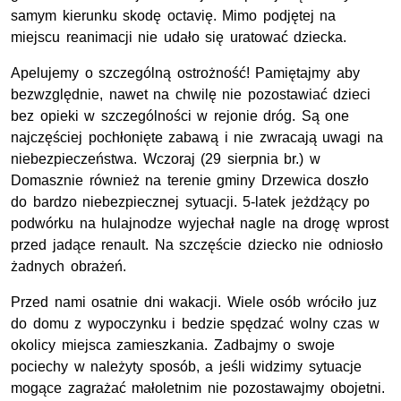
samym kierunku skodę octavię. Mimo podjętej na
miejscu reanimacji nie udało się uratować dziecka.
Apelujemy o szczególną ostrożność! Pamiętajmy aby
bezwzględnie, nawet na chwilę nie pozostawiać dzieci
bez opieki w szczególności w rejonie dróg. Są one
najczęściej pochłonięte zabawą i nie zwracają uwagi na
niebezpieczeństwa. Wczoraj (29 sierpnia br.) w
Domasznie również na terenie gminy Drzewica doszło
do bardzo niebezpiecznej sytuacji. 5-latek jeżdżący po
podwórku na hulajnodze wyjechał nagle na drogę wprost
przed jadące renault. Na szczęście dziecko nie odniosło
żadnych obrażeń.
Przed nami osatnie dni wakacji. Wiele osób wróciło juz
do domu z wypoczynku i bedzie spędzać wolny czas w
okolicy miejsca zamieszkania. Zadbajmy o swoje
pociechy w należyty sposób, a jeśli widzimy sytuacje
mogące zagrażać małoletnim nie pozostawajmy obojetni.