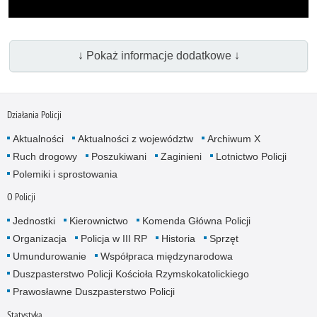
↓ Pokaż informacje dodatkowe ↓
Działania Policji
Aktualności
Aktualności z województw
Archiwum X
Ruch drogowy
Poszukiwani
Zaginieni
Lotnictwo Policji
Polemiki i sprostowania
O Policji
Jednostki
Kierownictwo
Komenda Główna Policji
Organizacja
Policja w III RP
Historia
Sprzęt
Umundurowanie
Współpraca międzynarodowa
Duszpasterstwo Policji Kościoła Rzymskokatolickiego
Prawosławne Duszpasterstwo Policji
Statystyka