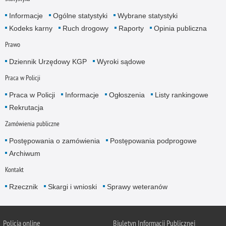
Informacje
Ogólne statystyki
Wybrane statystyki
Kodeks karny
Ruch drogowy
Raporty
Opinia publiczna
Prawo
Dziennik Urzędowy KGP
Wyroki sądowe
Praca w Policji
Praca w Policji
Informacje
Ogłoszenia
Listy rankingowe
Rekrutacja
Zamówienia publiczne
Postępowania o zamówienia
Postępowania podprogowe
Archiwum
Kontakt
Rzecznik
Skargi i wnioski
Sprawy weteranów
Policja
online
Biuletyn Informacji Publicznej