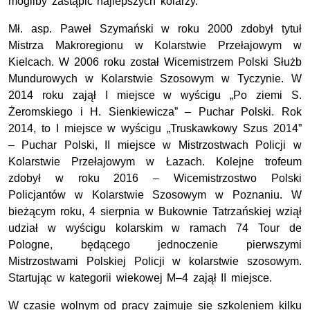
mogliby zastąpić najlepszych kolarzy.
Mł. asp. Paweł Szymański w roku 2000 zdobył tytuł
Mistrza Makroregionu w Kolarstwie Przełajowym w
Kielcach. W 2006 roku został Wicemistrzem Polski Służb
Mundurowych w Kolarstwie Szosowym w Tyczynie. W
2014 roku zajął I miejsce w wyścigu „Po ziemi S.
Żeromskiego i H. Sienkiewicza” – Puchar Polski. Rok
2014, to I miejsce w wyścigu „Truskawkowy Szus 2014”
– Puchar Polski, II miejsce w Mistrzostwach Policji w
Kolarstwie Przełajowym w Łazach. Kolejne trofeum
zdobył w roku 2016 – Wicemistrzostwo Polski
Policjantów w Kolarstwie Szosowym w Poznaniu. W
bieżącym roku, 4 sierpnia w Bukownie Tatrzańskiej wziął
udział w wyścigu kolarskim w ramach 74 Tour de
Pologne, będącego jednoczenie pierwszymi
Mistrzostwami Polskiej Policji w kolarstwie szosowym.
Startując w kategorii wiekowej M–4 zajął II miejsce.
W czasie wolnym od pracy zajmuje się szkoleniem kilku