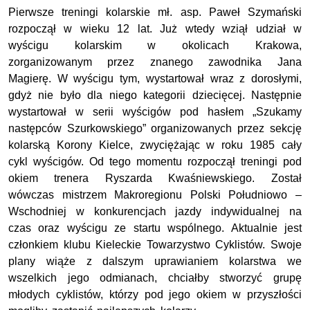
Pierwsze treningi kolarskie mł. asp. Paweł Szymański
rozpoczął w wieku 12 lat. Już wtedy wziął udział w
wyścigu kolarskim w okolicach Krakowa,
zorganizowanym przez znanego zawodnika Jana
Magierę. W wyścigu tym, wystartował wraz z dorosłymi,
gdyż nie było dla niego kategorii dziecięcej. Następnie
wystartował w serii wyścigów pod hasłem „Szukamy
następców Szurkowskiego” organizowanych przez sekcję
kolarską Korony Kielce, zwyciężając w roku 1985 cały
cykl wyścigów. Od tego momentu rozpoczął treningi pod
okiem trenera Ryszarda Kwaśniewskiego. Został
wówczas mistrzem Makroregionu Polski Południowo –
Wschodniej w konkurencjach jazdy indywidualnej na
czas oraz wyścigu ze startu wspólnego. Aktualnie jest
członkiem klubu Kieleckie Towarzystwo Cyklistów. Swoje
plany wiąże z dalszym uprawianiem kolarstwa we
wszelkich jego odmianach, chciałby stworzyć grupę
młodych cyklistów, którzy pod jego okiem w przyszłości