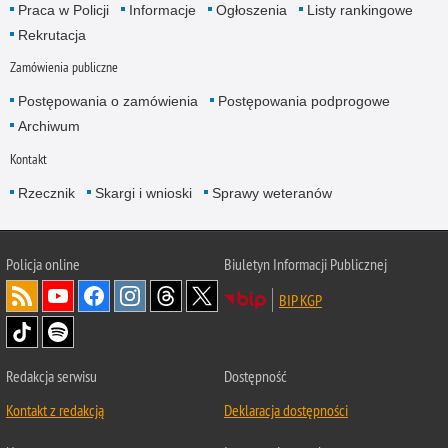
Praca w Policji
Informacje
Ogłoszenia
Listy rankingowe
Rekrutacja
Zamówienia publiczne
Postępowania o zamówienia
Postępowania podprogowe
Archiwum
Kontakt
Rzecznik
Skargi i wnioski
Sprawy weteranów
Policja
online
Biuletyn Informacji Publicznej
BIP KGP
Redakcja serwisu
Dostępność
Kontakt z redakcją
Deklaracja dostępności