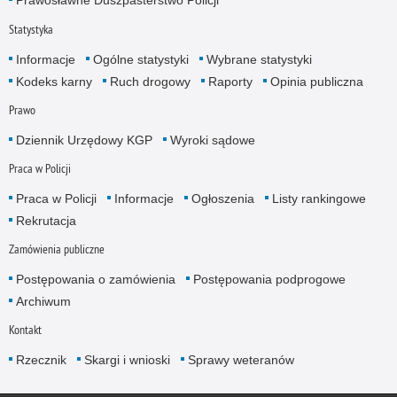
Prawosławne Duszpasterstwo Policji
Statystyka
Informacje
Ogólne statystyki
Wybrane statystyki
Kodeks karny
Ruch drogowy
Raporty
Opinia publiczna
Prawo
Dziennik Urzędowy KGP
Wyroki sądowe
Praca w Policji
Praca w Policji
Informacje
Ogłoszenia
Listy rankingowe
Rekrutacja
Zamówienia publiczne
Postępowania o zamówienia
Postępowania podprogowe
Archiwum
Kontakt
Rzecznik
Skargi i wnioski
Sprawy weteranów