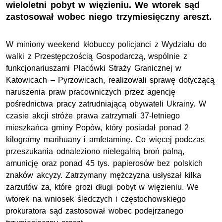
wieloletni pobyt w więzieniu. We wtorek sąd
zastosował wobec niego trzymiesięczny areszt.
W miniony weekend kłobuccy policjanci z Wydziału do
walki z Przestępczością Gospodarczą, wspólnie z
funkcjonariuszami Placówki Straży Granicznej w
Katowicach – Pyrzowicach, realizowali sprawę dotyczącą
naruszenia praw pracowniczych przez agencję
pośrednictwa pracy zatrudniającą obywateli Ukrainy. W
czasie akcji stróże prawa zatrzymali 37-letniego
mieszkańca gminy Popów, który posiadał ponad 2
kilogramy marihuany i amfetaminę. Co więcej podczas
przeszukania odnaleziono nielegalną broń palną,
amunicję oraz ponad 45 tys. papierosów bez polskich
znaków akcyzy. Zatrzymany mężczyzna usłyszał kilka
zarzutów za, które grozi długi pobyt w więzieniu. We
wtorek na wniosek śledczych i częstochowskiego
prokuratora sąd zastosował wobec podejrzanego