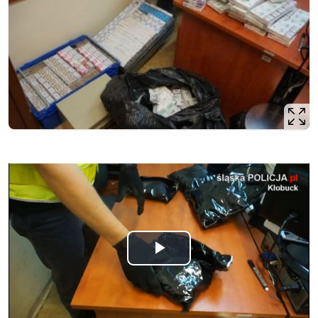
Odtwórz
wideo