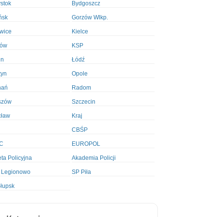
ystok
Bydgoszcz
ńsk
Gorzów Wlkp.
wice
Kielce
ków
KSP
in
Łódź
tyn
Opole
nań
Radom
szów
Szczecin
cław
Kraj
CBŚP
C
EUROPOL
ta Policyjna
Akademia Policji
 Legionowo
SP Piła
łupsk