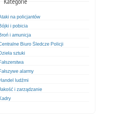
Kategorie
Ataki na policjantów
Bójki i pobicia
Broń i amunicja
Centralne Biuro Śledcze Policji
Dzieła sztuki
Fałszerstwa
Fałszywe alarmy
Handel ludźmi
Jakość i zarządzanie
Kadry
Kobiety w Policji
Korupcja
Kradzież