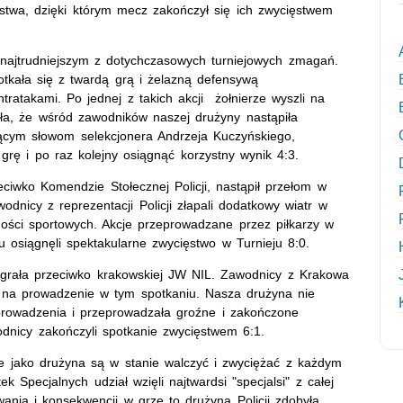
ęstwa, dzięki którym mecz zakończył się ich zwycięstwem
najtrudniejszym z dotychczasowych turniejowych zmagań.
otkała się z twardą grą i żelazną defensywą
ratakami. Po jednej z takich akcji żołnierze wyszli na
ła, że wśród zawodników naszej drużyny nastąpiła
jącym słowom selekcjonera Andrzeja Kuczyńskiego,
 grę i po raz kolejny osiągnąć korzystny wynik 4:3.
ciwko Komendzie Stołecznej Policji, nastąpił przełom w
nicy z reprezentacji Policji złapali dodatkowy wiatr w
ności sportowych. Akcje przeprowadzane przez piłkarzy w
 osiągnęli spektakularne zwycięstwo w Turnieju 8:0.
zegrała przeciwko krakowskiej JW NIL. Zawodnicy z Krakowa
li na prowadzenie w tym spotkaniu. Nasza drużyna nie
 prowadzenia i przeprowadzała groźne i zakończone
odnicy zakończyli spotkanie zwycięstwem 6:1.
 że jako drużyna są w stanie walczyć i zwyciężać z każdym
 Specjalnych udział wzięli najtwardsi "specjalsi" z całej
ania i konsekwencji w grze to drużyna Policji zdobyła