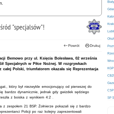
Biał
m.
Gda
Kato
Kra
śród "specjalsów"!
Lubl
Olsz
Powrót
Drukuj
Poz
Rze
acji Bemowo przy ul. Księcia Bolesława, 02 września
Wro
 Sił Specjalnych w Piłce Nożnej. W rozgrywkach
KGP
z całej Polski, triumfatorem okazała się Reprezentacja
CBZ
Gaze
gat., który był niezwykle emocjonujący od pierwszej do
CSP
 się bardzo dynamicznie, jednak gdy gwizdek sędziego
 zeszła z boiska z wynikiem 4:2 .
SP S
ała z zespołem 21 BSP. Żołnierze pokazali się z bardzo
eprezentanci Policji po raz kolejny zaprezentowali