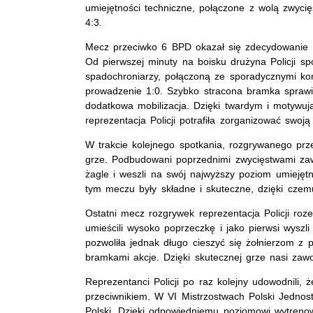
umiejętności techniczne, połączone z wolą zwyci
4:3.
Mecz przeciwko 6 BPD okazał się zdecydowanie 
Od pierwszej minuty na boisku drużyna Policji sp
spadochroniarzy, połączoną ze sporadycznymi kont
prowadzenie 1:0. Szybko stracona bramka sprawi
dodatkowa mobilizacja. Dzięki twardym i motywu
reprezentacja Policji potrafiła zorganizować swoją
W trakcie kolejnego spotkania, rozgrywanego prze
grze. Podbudowani poprzednimi zwycięstwami zawod
żagle i weszli na swój najwyższy poziom umiejęt
tym meczu były składne i skuteczne, dzięki czemu
Ostatni mecz rozgrywek reprezentacja Policji ro
umieścili wysoko poprzeczkę i jako pierwsi wysz
pozwoliła jednak długo cieszyć się żołnierzom z
bramkami akcje. Dzięki skutecznej grze nasi zaw
Reprezentanci Policji po raz kolejny udowodnili,
przeciwnikiem. W VI Mistrzostwach Polski Jednostek
Polski. Dzięki odpowiedniemu poziomowi wytrenow