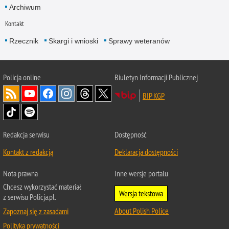
Archiwum
Kontakt
Rzecznik
Skargi i wnioski
Sprawy weteranów
Policja
online
Biuletyn Informacji Publicznej
BIP KGP
Redakcja serwisu
Dostępność
Kontakt z redakcją
Deklaracja dostępności
Nota prawna
Inne wersje portalu
Chcesz wykorzystać materiał
Wersja tekstowa
z serwisu Policja.pl.
About Polish Police
Zapoznaj się z zasadami
Polityka prywatności