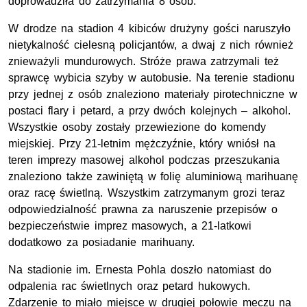
doprowadziła do zatrzymania 8 osób.
W drodze na stadion 4 kibiców drużyny gości naruszyło
nietykalność cielesną policjantów, a dwaj z nich również
znieważyli mundurowych. Stróże prawa zatrzymali też
sprawcę wybicia szyby w autobusie. Na terenie stadionu
przy jednej z osób znaleziono materiały pirotechniczne w
postaci flary i petard, a przy dwóch kolejnych – alkohol.
Wszystkie osoby zostały przewiezione do komendy
miejskiej. Przy 21-letnim mężczyźnie, który wniósł na
teren imprezy masowej alkohol podczas przeszukania
znaleziono także zawiniętą w folię aluminiową marihuanę
oraz racę świetlną. Wszystkim zatrzymanym grozi teraz
odpowiedzialność prawna za naruszenie przepisów o
bezpieczeństwie imprez masowych, a 21-latkowi
dodatkowo za posiadanie marihuany.
Na stadionie im. Ernesta Pohla doszło natomiast do
odpalenia rac świetlnych oraz petard hukowych.
Zdarzenie to miało miejsce w drugiej połowie meczu na