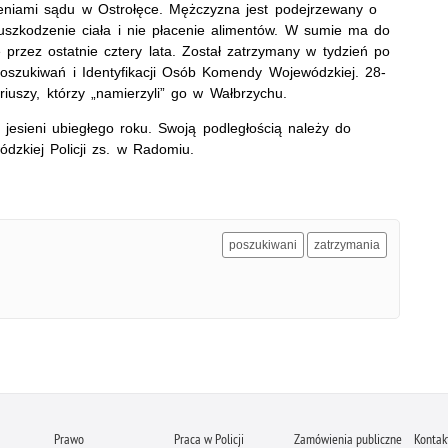
niami sądu w Ostrołęce. Mężczyzna jest podejrzewany o
 uszkodzenie ciała i nie płacenie alimentów. W sumie ma do
 przez ostatnie cztery lata. Został zatrzymany w tydzień po
Poszukiwań i Identyfikacji Osób Komendy Wojewódzkiej. 28-
riuszy, którzy „namierzyli” go w Wałbrzychu.
d jesieni ubiegłego roku. Swoją podległością należy do
zkiej Policji zs. w Radomiu.
poszukiwani
zatrzymania
Prawo
Praca w Policji
Zamówienia publiczne
Kontak