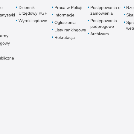
je
Dziennik
Praca w Policji
Postępowania o
Rze
Urzędowy KGP
zamówienia
atystyki
Informacje
Skar
Wyroki sądowe
Postępowania
Ogłoszenia
Spr
podprogowe
wet
Listy rankingowe
Archiwum
arny
Rekrutacja
ogowy
ubliczna