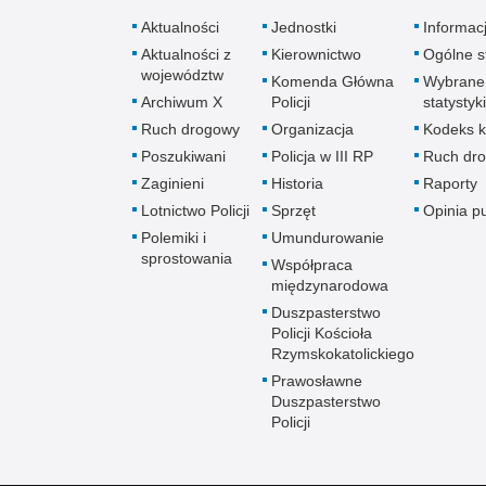
Aktualności
Jednostki
Informac
Aktualności z
Kierownictwo
Ogólne st
województw
Komenda Główna
Wybrane
Archiwum X
Policji
statystyki
Ruch drogowy
Organizacja
Kodeks k
Poszukiwani
Policja w III RP
Ruch dr
Zaginieni
Historia
Raporty
Lotnictwo Policji
Sprzęt
Opinia p
Polemiki i
Umundurowanie
sprostowania
Współpraca
międzynarodowa
Duszpasterstwo
Policji Kościoła
Rzymskokatolickiego
Prawosławne
Duszpasterstwo
Policji