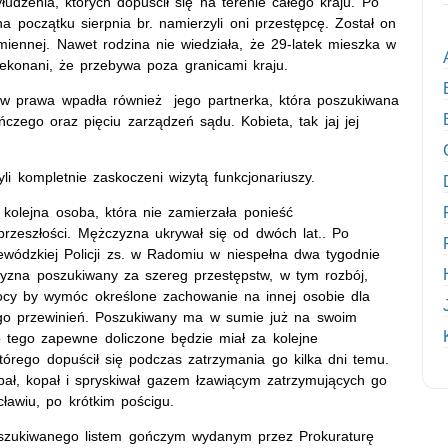
dzenia, których dopuścił się na terenie całego kraju. Po
 początku sierpnia br. namierzyli oni przestępcę. Został on
iennej. Nawet rodzina nie wiedziała, że 29-latek mieszka w
zekonani, że przebywa poza granicami kraju.
ów prawa wpadła również jego partnerka, która poszukiwana
czego oraz pięciu zarządzeń sądu. Kobieta, tak jaj jej
li kompletnie zaskoczeni wizytą funkcjonariuszy.
 kolejna osoba, która nie zamierzała ponieść
przeszłości. Mężczyzna ukrywał się od dwóch lat.. Po
wódzkiej Policji zs. w Radomiu w niespełna dwa tygodnie
czyzna poszukiwany za szereg przestępstw, w tym rozbój,
ocy by wymóc określone zachowanie na innej osobie dla
 jego przewinień. Poszukiwany ma w sumie już na swoim
o tego zapewne doliczone będzie miał za kolejne
którego dopuścił się podczas zatrzymania go kilka dni temu.
rpał, kopał i spryskiwał gazem łzawiącym zatrzymujących go
ławiu, po krótkim pościgu.
oszukiwanego listem gończym wydanym przez Prokuraturę