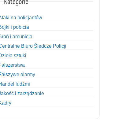
Kategorie
Ataki na policjantów
Bójki i pobicia
Broń i amunicja
Centralne Biuro Śledcze Policji
Dzieła sztuki
Fałszerstwa
Fałszywe alarmy
Handel ludźmi
Jakość i zarządzanie
Kadry
Kobiety w Policji
Korupcja
Kradzież