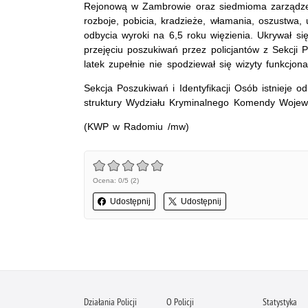
Rejonową w Zambrowie oraz siedmioma zarządze
rozboje, pobicia, kradzieże, włamania, oszustwa,
odbycia wyroki na 6,5 roku więzienia. Ukrywał się
przejęciu poszukiwań przez policjantów z Sekcji 
latek zupełnie nie spodziewał się wizyty funkcjona
Sekcja Poszukiwań i Identyfikacji Osób istnieje o
struktury Wydziału Kryminalnego Komendy Wojewód
(KWP w Radomiu /mw)
Ocena: 0/5 (2)
Udostępnij
Udostępnij
Działania Policji
O Policji
Statystyka