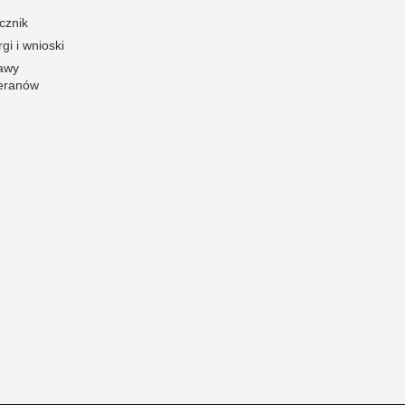
cznik
Ofiarni i odważni
gi i wnioski
Opinia publiczna
awy
Oszustwa
eranów
Pedofilia, pornografia dziecięca
Piractwo przemysłowe
Podrabianie znaków towarowych
Pogryzienia przez psy
Polemiki i sprostowania
Policja inaczej
Policjant z pasją
Porwania
Pożary i podpalenia
Pranie brudnych pieniędzy
Prawa człowieka