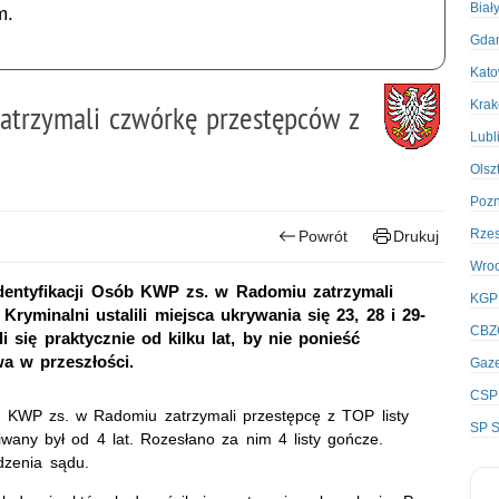
Biał
m.
Gda
Kato
Kra
Zatrzymali czwórkę przestępców z
Lubl
Olsz
Poz
Rze
Powrót
Drukuj
Wro
Identyfikacji Osób KWP zs. w Radomiu zatrzymali
KGP
ryminalni ustalili miejsca ukrywania się 23, 28 i 29-
CBZ
i się praktycznie od kilku lat, by nie ponieść
a w przeszłości.
Gaze
CSP
sób KWP zs. w Radomiu zatrzymali przestępcę z TOP listy
SP S
ny był od 4 lat. Rozesłano za nim 4 listy gończe.
dzenia sądu.