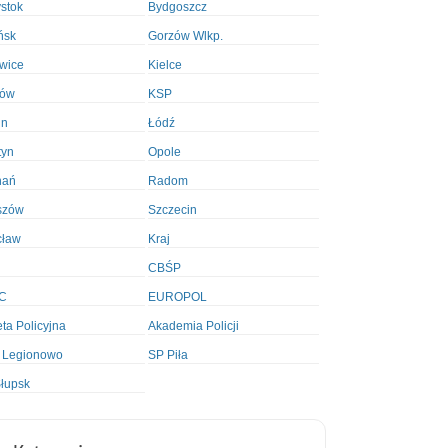
ystok
Bydgoszcz
ńsk
Gorzów Wlkp.
wice
Kielce
ków
KSP
in
Łódź
tyn
Opole
nań
Radom
szów
Szczecin
cław
Kraj
CBŚP
C
EUROPOL
ta Policyjna
Akademia Policji
 Legionowo
SP Piła
łupsk