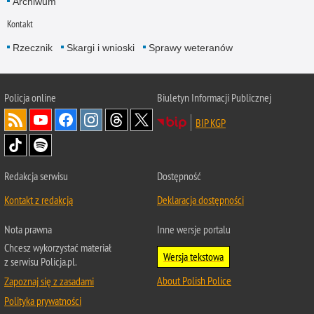
Archiwum
Kontakt
Rzecznik
Skargi i wnioski
Sprawy weteranów
Policja
online
Biuletyn Informacji Publicznej
BIP KGP
Redakcja serwisu
Dostępność
Kontakt z redakcją
Deklaracja dostępności
Nota prawna
Inne wersje portalu
Chcesz wykorzystać materiał
Wersja tekstowa
z serwisu Policja.pl.
About Polish Police
Zapoznaj się z zasadami
Polityka prywatności