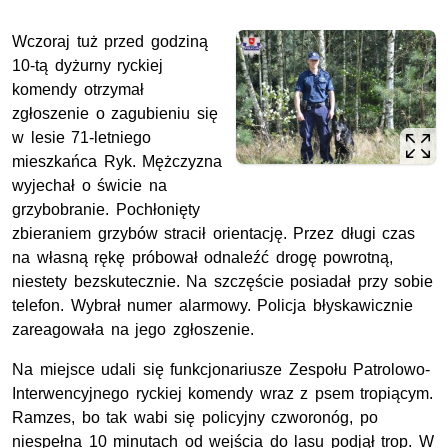
Wczoraj tuż przed godziną
10-tą dyżurny ryckiej
komendy otrzymał
zgłoszenie o zagubieniu się
w lesie 71-letniego
mieszkańca Ryk. Mężczyzna
wyjechał o świcie na
grzybobranie. Pochłonięty
zbieraniem grzybów stracił orientację. Przez długi czas
na własną rękę próbował odnaleźć drogę powrotną,
niestety bezskutecznie. Na szczęście posiadał przy sobie
telefon. Wybrał numer alarmowy. Policja błyskawicznie
zareagowała na jego zgłoszenie.
Na miejsce udali się funkcjonariusze Zespołu Patrolowo-
Interwencyjnego ryckiej komendy wraz z psem tropiącym.
Ramzes, bo tak wabi się policyjny czworonóg, po
niespełna 10 minutach od wejścia do lasu podjął trop. W