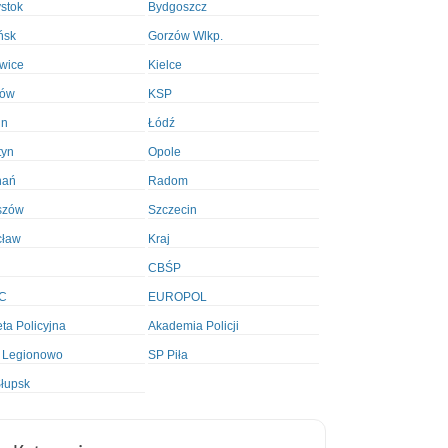
ystok
Bydgoszcz
ńsk
Gorzów Wlkp.
wice
Kielce
ków
KSP
in
Łódź
tyn
Opole
nań
Radom
szów
Szczecin
cław
Kraj
CBŚP
C
EUROPOL
ta Policyjna
Akademia Policji
 Legionowo
SP Piła
łupsk