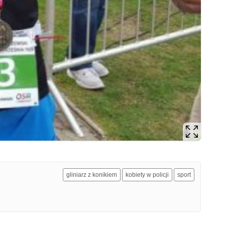
gliniarz z konikiem
kobiety w policji
sport