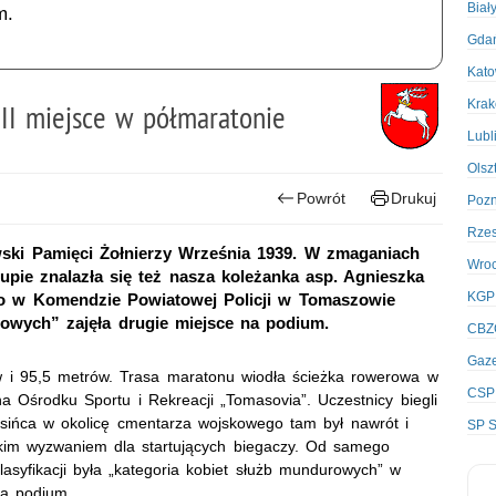
Biał
m.
Gda
Kato
Kra
 II miejsce w półmaratonie
Lubl
Olsz
Powrót
Drukuj
Poz
Rze
ski Pamięci Żołnierzy Września 1939. W zmaganiach
Wro
rupie znalazła się też nasza koleżanka asp. Agnieszka
KGP
ego w Komendzie Powiatowej Policji w Tomaszowie
rowych” zajęła drugie miejsce na podium.
CBZ
Gaze
ów i 95,5 metrów. Trasa maratonu wiodła ścieżka rowerowa w
CSP
na Ośrodku Sportu i Rekreacji „Tomasovia”. Uczestnicy biegli
osińca w okolicę cmentarza wojskowego tam był nawrót i
SP S
lkim wyzwaniem dla startujących biegaczy. Od samego
lasyfikacji była „kategoria kobiet służb mundurowych” w
na podium.