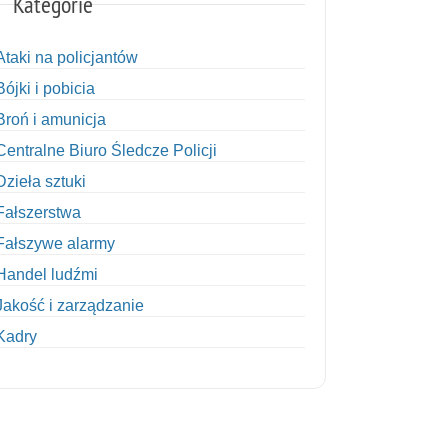
Kategorie
Ataki na policjantów
Bójki i pobicia
Broń i amunicja
Centralne Biuro Śledcze Policji
Dzieła sztuki
Fałszerstwa
Fałszywe alarmy
Handel ludźmi
Jakość i zarządzanie
Kadry
Kobiety w Policji
Korupcja
Kradzież