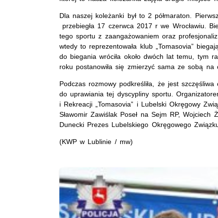
Dla naszej koleżanki był to 2 półmaraton. Pier
przebiegła 17 czerwca 2017 r we Wrocławiu. Biega
tego sportu z zaangażowaniem oraz profesjonali
wtedy to reprezentowała klub „Tomasovia” biegając
do biegania wróciła około dwóch lat temu, tym r
roku postanowiła się zmierzyć sama ze sobą na dy
Podczas rozmowy podkreśliła, że jest szczęśliwa d
do uprawiania tej dyscypliny sportu. Organizato
i Rekreacji „Tomasovia” i Lubelski Okręgowy Zwi
Sławomir Zawiślak Poseł na Sejm RP, Wojciech Ż
Dunecki Prezes Lubelskiego Okręgowego Związku Le
(KWP w Lublinie / mw)