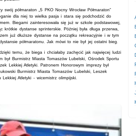
wszy swój półmaraton „5 PKO Nocny Wrocław Półmaraton”
nie dla niej to wielka pasja i stara się podchodzić do
zmem. Biegami zainteresowała się już w szkole podstawowej,
 krótkie dystanse sprinterskie. Później była długa przerwa,
azem już dłuższe dystanse na początku rekreacyjnie i w tym
stansie półmaratonu. Jak mówi to nie był jej ostatni bieg.
zięki temu, że biega i chciałaby zachęcić jak najwięcej ludzi
rem był Burmistrz Miasta Tomaszów Lubelski, Ośrodek Sportu
ązek Lekkiej Atletyki. Patronem Honorowym imprezy był
ukowski Burmistrz Miasta Tomaszów Lubelski, Leszek
kkiej Atletyki - wicemistrz olimpijski.