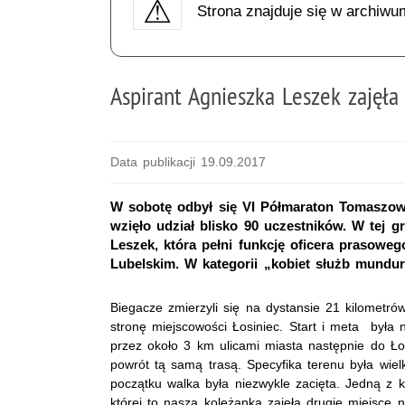
Strona znajduje się w archiwu
Aspirant Agnieszka Leszek zajęła
Data publikacji 19.09.2017
W sobotę odbył się VI Półmaraton Tomaszow
wzięło udział blisko 90 uczestników. W tej g
Leszek, która pełni funkcję oficera prasow
Lubelskim. W kategorii „kobiet służb mundu
Biegacze zmierzyli się na dystansie 21 kilometr
stronę miejscowości Łosiniec. Start i meta była 
przez około 3 km ulicami miasta następnie do Ł
powrót tą samą trasą. Specyfika terenu była wie
początku walka była niezwykle zacięta. Jedną z k
której to nasza koleżanka zajęła drugie miejsce 