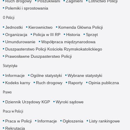
Ruch drogowy
Poszukiwani
Zaginieni
Lotnictwo Policji
Polemiki i sprostowania
O Policji
Jednostki
Kierownictwo
Komenda Główna Policji
Organizacja
Policja w III RP
Historia
Sprzęt
Umundurowanie
Współpraca międzynarodowa
Duszpasterstwo Policji Kościoła Rzymskokatolickiego
Prawosławne Duszpasterstwo Policji
Statystyka
Informacje
Ogólne statystyki
Wybrane statystyki
Kodeks karny
Ruch drogowy
Raporty
Opinia publiczna
Prawo
Dziennik Urzędowy KGP
Wyroki sądowe
Praca w Policji
Praca w Policji
Informacje
Ogłoszenia
Listy rankingowe
Rekrutacja