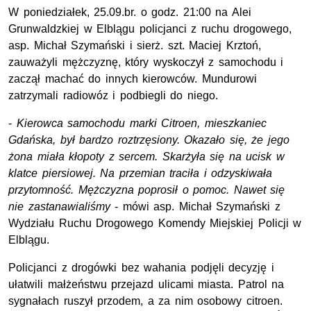
W poniedziałek, 25.09.br. o godz. 21:00 na Alei
Grunwaldzkiej w Elblągu policjanci z ruchu drogowego,
asp. Michał Szymański i sierż. szt. Maciej Krztoń,
zauważyli mężczyznę, który wyskoczył z samochodu i
zaczął machać do innych kierowców. Mundurowi
zatrzymali radiowóz i podbiegli do niego.
-
Kierowca samochodu marki Citroen, mieszkaniec
Gdańska, był bardzo roztrzęsiony. Okazało się, że jego
żona miała kłopoty z sercem. Skarżyła się na ucisk w
klatce piersiowej. Na przemian traciła i odzyskiwała
przytomność. Mężczyzna poprosił o pomoc. Nawet się
nie zastanawialiśmy
- mówi asp. Michał Szymański z
Wydziału Ruchu Drogowego Komendy Miejskiej Policji w
Elblągu.
Policjanci z drogówki bez wahania podjęli decyzję i
ułatwili małżeństwu przejazd ulicami miasta. Patrol na
sygnałach ruszył przodem, a za nim osobowy citroen.