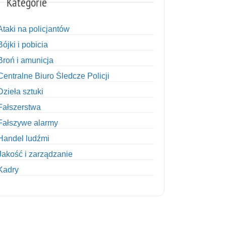
Kategorie
Ataki na policjantów
Bójki i pobicia
Broń i amunicja
Centralne Biuro Śledcze Policji
Dzieła sztuki
Fałszerstwa
Fałszywe alarmy
Handel ludźmi
Jakość i zarządzanie
Kadry
Kobiety w Policji
Korupcja
Kradzież