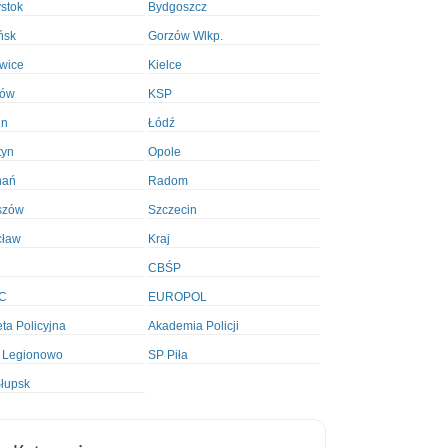
ystok
Bydgoszcz
ńsk
Gorzów Wlkp.
wice
Kielce
ków
KSP
in
Łódź
tyn
Opole
nań
Radom
szów
Szczecin
cław
Kraj
CBŚP
C
EUROPOL
ta Policyjna
Akademia Policji
 Legionowo
SP Piła
łupsk