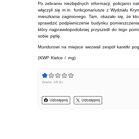
Po zebraniu niezbędnych informacji, policjanci n
włączyli się m.in. funkcjonariusze z Wydziału Kr
mieszkania zaginionego. Tam, okazało się, że kto
sprawdzić podpiwniczenie budynku pomieszczenia. 
który najprawdopodobniej przyszedł do tego pomie
sobie pętlę.
Mundurowi na miejsce wezwali zespół karetki pogo
(KWP Kielce / mg)
Ocena: 1/5 (1)
Udostępnij
Udostępnij