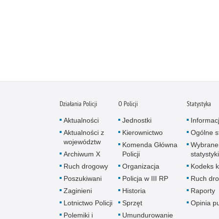
Działania Policji
O Policji
Statystyka
Aktualności
Jednostki
Informac
Aktualności z
Kierownictwo
Ogólne st
województw
Komenda Główna
Wybrane
Archiwum X
Policji
statystyki
Ruch drogowy
Organizacja
Kodeks k
Poszukiwani
Policja w III RP
Ruch dr
Zaginieni
Historia
Raporty
Lotnictwo Policji
Sprzęt
Opinia p
Polemiki i
Umundurowanie