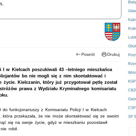
Biał
m.
Gda
Kato
Kra
Lubl
Olsz
Powrót
Drukuj
Poz
Rze
i I w Kielcach poszukiwali 43 –letniego mieszkańca
Wro
olicjantów bo nie mogli się z nim skontaktować i
KGP
 życie. Kielczanin, który już przygotował pętlę został
 stróżów prawa z Wydziału Kryminalnego komisariatu
CBZ
oku.
Gaze
CSP
 do funkcjonariuszy z Komisariatu Policji I w Kielcach
a, która przekazała, że nie może skontaktować się ze swoim
SP S
ąć się na swoje życie, gdyż w mieszkaniu pozostawił
nie robił.