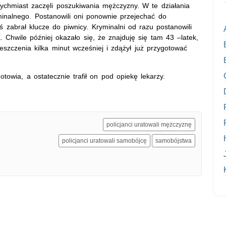
atychmiast zaczęli poszukiwania mężczyzny. W te działania
yminalnego. Postanowili oni ponownie przejechać do
ś zabrał klucze do piwnicy. Kryminalni od razu postanowili
Chwile później okazało się, że znajduję się tam 43 –latek,
szczenia kilka minut wcześniej i zdążył już przygotować
towia, a ostatecznie trafił on pod opiekę lekarzy.
policjanci uratowali mężczyznę
policjanci uratowali samobójcę
samobójstwa