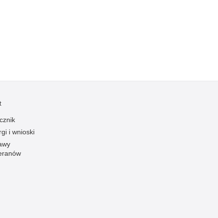
Kradzieże z włamaniem
Kultura
Logistyka, wyposażenie
Materiały wybuchowe
Nagrodzeni policjanci
Napady na banki
Napady na taksówkarzy
t
Napady na tiry
cznik
Nielegalny handel farmaceutykami
gi i wnioski
Nietrzeźwi kierujący
awy
eranów
Nietrzeźwi opiekunowie
Nietrzeźwi pracownicy
Niszczenie mienia
Nowoczesne technologie w pracy Policji
Odpowiedzialność majątkowa Policji