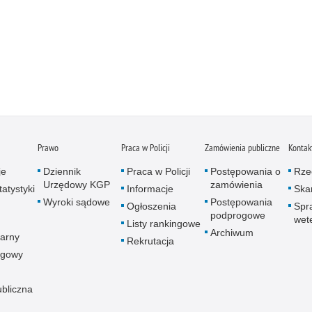
Prawo
Praca w Policji
Zamówienia publiczne
Kontak
je
Dziennik
Praca w Policji
Postępowania o
Rze
Urzędowy KGP
zamówienia
atystyki
Informacje
Skar
Wyroki sądowe
Postępowania
Ogłoszenia
Spr
podprogowe
wet
Listy rankingowe
Archiwum
arny
Rekrutacja
ogowy
ubliczna