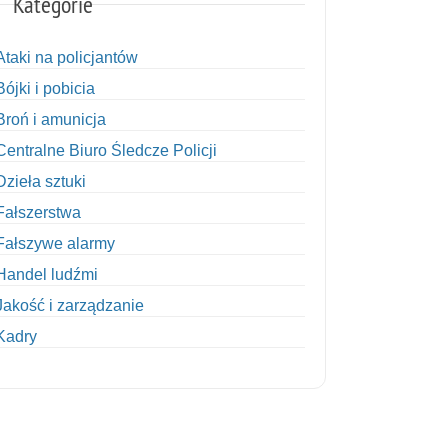
Kategorie
Ataki na policjantów
Bójki i pobicia
Broń i amunicja
Centralne Biuro Śledcze Policji
Dzieła sztuki
Fałszerstwa
Fałszywe alarmy
Handel ludźmi
Jakość i zarządzanie
Kadry
Kobiety w Policji
Korupcja
Kradzież