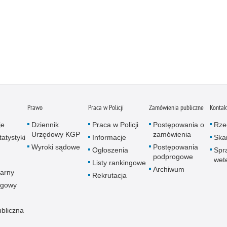
Prawo
Praca w Policji
Zamówienia publiczne
Kontak
je
Dziennik
Praca w Policji
Postępowania o
Rze
Urzędowy KGP
zamówienia
atystyki
Informacje
Skar
Wyroki sądowe
Postępowania
Ogłoszenia
Spr
podprogowe
wet
Listy rankingowe
Archiwum
arny
Rekrutacja
ogowy
ubliczna