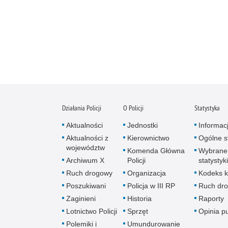
Działania Policji
O Policji
Statystyka
Aktualności
Jednostki
Informac
Aktualności z
Kierownictwo
Ogólne st
województw
Komenda Główna
Wybrane
Archiwum X
Policji
statystyki
Ruch drogowy
Organizacja
Kodeks k
Poszukiwani
Policja w III RP
Ruch dr
Zaginieni
Historia
Raporty
Lotnictwo Policji
Sprzęt
Opinia p
Polemiki i
Umundurowanie