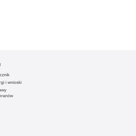
Kradzieże z włamaniem
Kultura
Logistyka, wyposażenie
Materiały wybuchowe
Nagrodzeni policjanci
Napady na banki
Napady na taksówkarzy
t
Napady na tiry
cznik
Nielegalny handel farmaceutykami
gi i wnioski
Nietrzeźwi kierujący
awy
eranów
Nietrzeźwi opiekunowie
Nietrzeźwi pracownicy
Niszczenie mienia
Nowoczesne technologie w pracy Policji
Odpowiedzialność majątkowa Policji