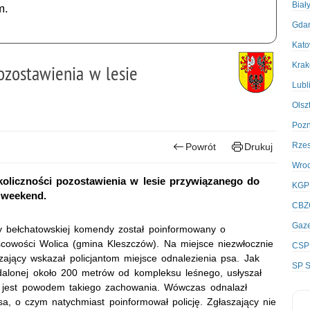
Biał
m.
Gda
Kato
Kra
pozostawienia w lesie
Lubl
Olsz
Poz
Rze
Powrót
Drukuj
Wro
okoliczności pozostawienia w lesie przywiązanego do
KGP
 weekend.
CBZ
Gaze
y bełchatowskiej komendy został poinformowany o
scowości Wolica (gmina Kleszczów). Na miejsce niezwłocznie
CSP
szający wskazał policjantom miejsce odnalezienia psa. Jak
SP S
ddalonej około 200 metrów od kompleksu leśnego, usłyszał
o jest powodem takiego zachowania. Wówczas odnalazł
 o czym natychmiast poinformował policję. Zgłaszający nie