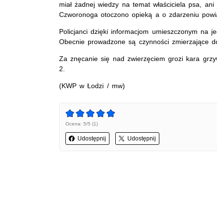
miał żadnej wiedzy na temat właściciela psa, an
Czworonoga otoczono opieką a o zdarzeniu powia
Policjanci dzięki informacjom umieszczonym na jed
Obecnie prowadzone są czynności zmierzające do 
Za znęcanie się nad zwierzęciem grozi kara grzy
2.
(KWP w Łodzi / mw)
Ocena: 5/5 (1)
Udostępnij
Udostępnij