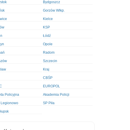
ystok
Bydgoszcz
ńsk
Gorzów Wlkp.
wice
Kielce
ków
KSP
in
Łódź
tyn
Opole
nań
Radom
szów
Szczecin
cław
Kraj
CBŚP
C
EUROPOL
ta Policyjna
Akademia Policji
 Legionowo
SP Piła
łupsk