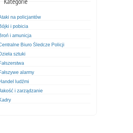
Kategorie
Ataki na policjantów
Bójki i pobicia
Broń i amunicja
Centralne Biuro Śledcze Policji
Dzieła sztuki
Fałszerstwa
Fałszywe alarmy
Handel ludźmi
Jakość i zarządzanie
Kadry
Kobiety w Policji
Korupcja
Kradzież