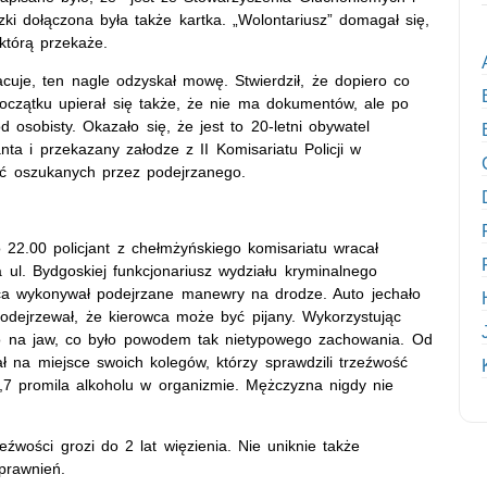
zki dołączona była także kartka. „Wolontariusz” domagał się,
którą przekaże.
uje, ten nagle odzyskał mowę. Stwierdził, że dopiero co
początku upierał się także, że nie ma dokumentów, ale po
 osobisty. Okazało się, że jest to 20-letni obywatel
ta i przekazany załodze z II Komisariatu Policji w
tać oszukanych przez podejrzanego.
o 22.00 policjant z chełmżyńskiego komisariatu wracał
l. Bydgoskiej funkcjonariusz wydziału kryminalnego
a wykonywał podejrzane manewry na drodze. Auto jechało
 podejrzewał, że kierowca może być pijany. Wykorzystując
ło na jaw, co było powodem tak nietypowego zachowania. Od
ł na miejsce swoich kolegów, którzy sprawdzili trzeźwość
,7 promila alkoholu w organizmie. Mężczyzna nigdy nie
wości grozi do 2 lat więzienia. Nie uniknie także
prawnień.