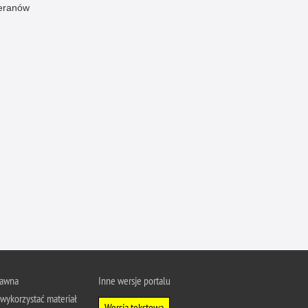
eranów
Ofiarni i odważni
Opinia publiczna
Oszustwa
Pedofilia, pornografia dziecięca
Piractwo przemysłowe
Podrabianie znaków towarowych
Pogryzienia przez psy
Polemiki i sprostowania
Policja inaczej
Policjant z pasją
Porwania
Pożary i podpalenia
Pranie brudnych pieniędzy
rawna
Inne wersje portalu
wykorzystać materiał
Prawa człowieka
Wersja tekstowa