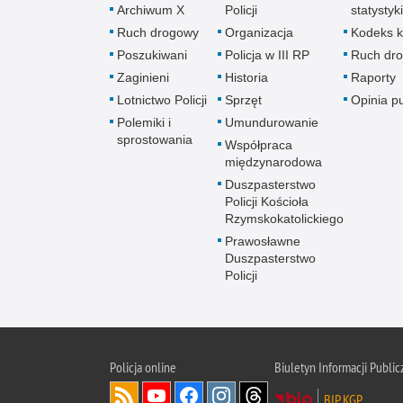
Archiwum X
Policji
statystyki
Ruch drogowy
Organizacja
Kodeks k
Poszukiwani
Policja w III RP
Ruch dr
Zaginieni
Historia
Raporty
Lotnictwo Policji
Sprzęt
Opinia p
Polemiki i
Umundurowanie
sprostowania
Współpraca
międzynarodowa
Duszpasterstwo
Policji Kościoła
Rzymskokatolickiego
Prawosławne
Duszpasterstwo
Policji
Policja
online
Biuletyn Informacji Public
BIP KGP