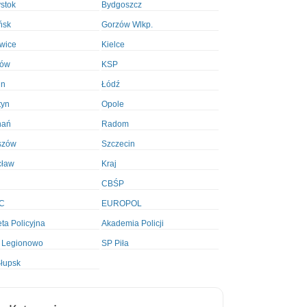
ystok
Bydgoszcz
ńsk
Gorzów Wlkp.
wice
Kielce
ków
KSP
in
Łódź
tyn
Opole
nań
Radom
szów
Szczecin
cław
Kraj
CBŚP
C
EUROPOL
ta Policyjna
Akademia Policji
 Legionowo
SP Piła
łupsk