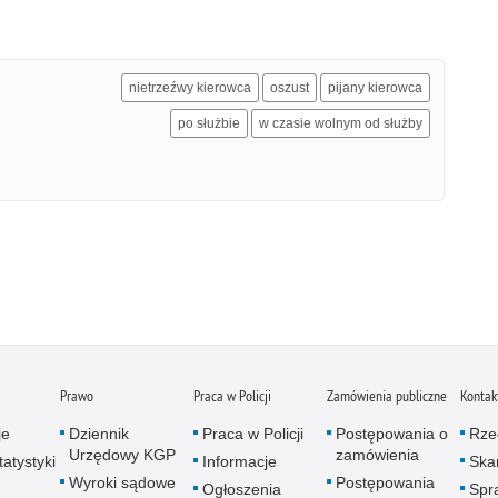
nietrzeźwy kierowca
oszust
pijany kierowca
po służbie
w czasie wolnym od służby
Prawo
Praca w Policji
Zamówienia publiczne
Kontak
je
Dziennik
Praca w Policji
Postępowania o
Rze
Urzędowy KGP
zamówienia
atystyki
Informacje
Skar
Wyroki sądowe
Postępowania
Ogłoszenia
Spr