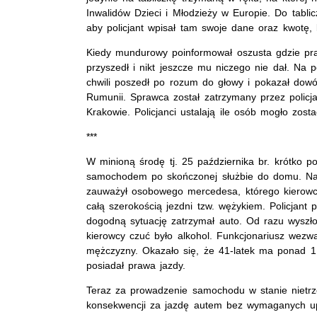
Inwalidów Dzieci i Młodzieży w Europie. Do tablic
aby policjant wpisał tam swoje dane oraz kwotę, 
Kiedy mundurowy poinformował oszusta gdzie prac
przyszedł i nikt jeszcze mu niczego nie dał. Na 
chwili poszedł po rozum do głowy i pokazał dowód
Rumunii. Sprawca został zatrzymany przez policjan
Krakowie. Policjanci ustalają ile osób mogło zos
***
W minioną środę tj. 25 października br. krótko p
samochodem po skończonej służbie do domu. Na u
zauważył osobowego mercedesa, którego kierowc
całą szerokością jezdni tzw. wężykiem. Policjant
dogodną sytuację zatrzymał auto. Od razu wysz
kierowcy czuć było alkohol. Funkcjonariusz wezwa
mężczyzny. Okazało się, że 41-latek ma ponad 1
posiadał prawa jazdy.
Teraz za prowadzenie samochodu w stanie nietrzeź
konsekwencji za jazdę autem bez wymaganych u