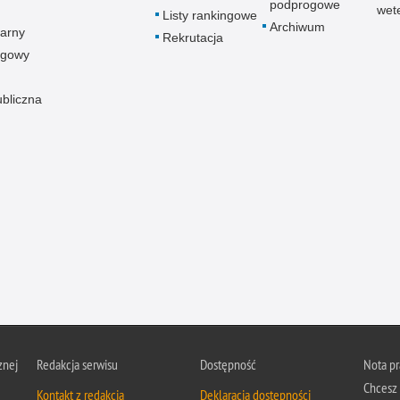
podprogowe
wet
Listy rankingowe
Archiwum
arny
Rekrutacja
ogowy
ubliczna
znej
Redakcja serwisu
Dostępność
Nota p
Chcesz 
Kontakt z redakcją
Deklaracja dostępności