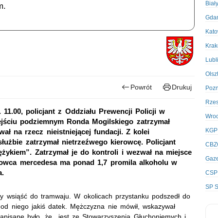
Biał
m.
Gda
Kato
Kra
Lubl
Olsz
Powrót
Drukuj
Poz
Rze
 11.00, policjant z Oddziału Prewencji Policji w
Wro
jściu podziemnym Ronda Mogilskiego zatrzymał
KGP
ł na rzecz nieistniejącej fundacji. Z kolei
łużbie zatrzymał nietrzeźwego kierowcę. Policjant
CBZ
żykiem”. Zatrzymał je do kontroli i wezwał na miejsce
Gaze
ierowca mercedesa ma ponad 1,7 promila alkoholu w
a.
CSP
SP S
by wsiąść do tramwaju. W okolicach przystanku podszedł do
od niego jakiś datek. Mężczyzna nie mówił, wskazywał
 napisane było, że jest ze Stowarzyszenia Głuchoniemych i