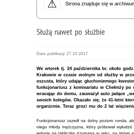
Strona znajduje się w archiwu
Służą nawet po służbie
Data publikacji 27.10.2017
We wtorek tj. 24 października br. około godz.
Krakowie w czasie wolnym od służby w prze
oszusta, który udając głuchoniemego kwestowa
funkcjonariusz z komisariatu w Chełmży po s
wracając do domu, zauważył auto jadące „wę
swoich kolegów. Okazało się, że 41-letni k
organizmie. Teraz grozi mu do 2 lat więzieni
Funkcjonariusz zszedł na dolny poziom ronda, a
niego młody mężczyzna, który próbował wyłudzić 
jedynie na tabliczkę trzymaną w ręku, na której