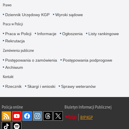
Prawo
Dziennik Urzędowy KGP
Wyroki sądowe
Praca w Policji
Praca w Policji
Informacje
Ogłoszenia
Listy rankingowe
Rekrutacja
Zamówienia publiczne
Postępowania o zamówienia
Postępowania podprogowe
Archiwum
Kontakt
Rzecznik
Skargi i wnioski
Sprawy weteranów
Policja
online
Biuletyn Informacji Publicznej
BIP KGP