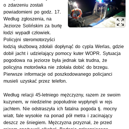
o zdarzeniu zostali
powiadomieni po godz. 17.
Według zgłoszenia, na
Jeziorze Solińskim za burtę
łodzi wypadł człowiek.
Policyjni steromotorzyści
łodzią służbową zdołali dopłynąć do cypla Werlas, gdzie
dobił jacht i udzielający pomocy kuter WOPR. Sytuacja
pogodowa na jeziorze była jednak tak trudna, że
policyjna motorówka nie zdołała dobić do brzegu.
Pierwsze informacje od poszkodowanego policjanci
musieli uzyskać przez telefon.
Według relacji 45-letniego mężczyzny, razem ze swoim
kuzynem, w niedzielne popołudnie wypłynęli w rejs
jachtem. Nie odstraszyła ich fatalna pogoda tj. mocny
wiatr, fale wysokie na ponad pół metra i zacinający
deszcz ze śniegiem. Mężczyzna przyznał, że przed