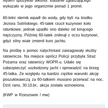
rejsem spożywali alkohol. Badanie zgłaszającego
wykazało w jego organizmie ponad 1 promil.
60-letni sternik wpadł do wody, gdy byli na środku
Jeziora Solińskiego. 45-latek rzucił kuzynowi koło
ratunkowe, jednak upadło ono daleko od tonącego
mężczyzny. Później 60-latek zniknął z oczu kuzynowi,
gdyż silny wiatr zmienił kurs jachtu.
Na prośbę o pomoc natychmiast zareagowały służby
ratownicze. Na miejsce oprócz Policji przybyła Straż
Pożarna oraz ratownicy WOPR-u. Udało się
zabezpieczyć uszkodzony jacht i sprowadzić na brzeg
45-latka. Ze względu na bardzo ciężkie warunki akcję
poszukiwawczą za 60-latkiem musiano przerwać na noc.
Dziś rano, 30.10.br., akcja została wznowiona.
(KWP w Rzeszowie / mw)