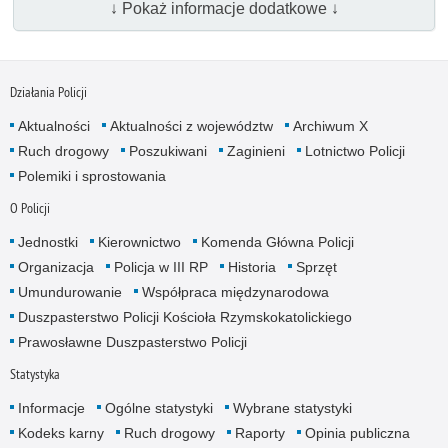
↓ Pokaż informacje dodatkowe ↓
Działania Policji
Aktualności
Aktualności z województw
Archiwum X
Ruch drogowy
Poszukiwani
Zaginieni
Lotnictwo Policji
Polemiki i sprostowania
O Policji
Jednostki
Kierownictwo
Komenda Główna Policji
Organizacja
Policja w III RP
Historia
Sprzęt
Umundurowanie
Współpraca międzynarodowa
Duszpasterstwo Policji Kościoła Rzymskokatolickiego
Prawosławne Duszpasterstwo Policji
Statystyka
Informacje
Ogólne statystyki
Wybrane statystyki
Kodeks karny
Ruch drogowy
Raporty
Opinia publiczna