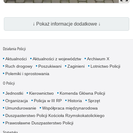
↓ Pokaż informacje dodatkowe ↓
Działania Policji
Aktualności
Aktualności z województw
Archiwum X
Ruch drogowy
Poszukiwani
Zaginieni
Lotnictwo Policji
Polemiki i sprostowania
O Policji
Jednostki
Kierownictwo
Komenda Główna Policji
Organizacja
Policja w III RP
Historia
Sprzęt
Umundurowanie
Współpraca międzynarodowa
Duszpasterstwo Policji Kościoła Rzymskokatolickiego
Prawosławne Duszpasterstwo Policji
Statystyka