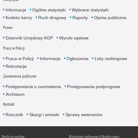
Informacje
Ogólne statystyki
Wybrane statystyki
Kodeks karny
Ruch drogowy
Raporty
Opinia publiczna
Prawo
Dziennik Urzędowy KGP
Wyroki sądowe
Praca w Policji
Praca w Policji
Informacje
Ogłoszenia
Listy rankingowe
Rekrutacja
Zamówienia publiczne
Postępowania o zamówienia
Postępowania podprogowe
Archiwum
Kontakt
Rzecznik
Skargi i wnioski
Sprawy weteranów
Policja
online
Biuletyn Informacji Publicznej