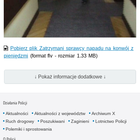
Film w formacie nieobsługiwanym przez odtwarzacz.
Pobierz plik Zatrzymani sprawcy napadu na konwój z
pieniędzmi
(format flv - rozmiar 1.33 MB)
↓ Pokaż informacje dodatkowe ↓
Działania Policji
Aktualności
Aktualności z województw
Archiwum X
Ruch drogowy
Poszukiwani
Zaginieni
Lotnictwo Policji
Polemiki i sprostowania
O Policji