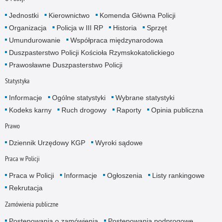
Jednostki
Kierownictwo
Komenda Główna Policji
Organizacja
Policja w III RP
Historia
Sprzęt
Umundurowanie
Współpraca międzynarodowa
Duszpasterstwo Policji Kościoła Rzymskokatolickiego
Prawosławne Duszpasterstwo Policji
Statystyka
Informacje
Ogólne statystyki
Wybrane statystyki
Kodeks karny
Ruch drogowy
Raporty
Opinia publiczna
Prawo
Dziennik Urzędowy KGP
Wyroki sądowe
Praca w Policji
Praca w Policji
Informacje
Ogłoszenia
Listy rankingowe
Rekrutacja
Zamówienia publiczne
Postępowania o zamówienia
Postępowania podprogowe