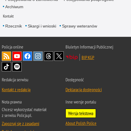
Archiwum
Kontakt
Rzecznik
Skargi i wnioski
Sprawy weteranów
Policja
online
Biuletyn Informacji Publicznej
BIP KGP
Redakcja serwisu
Dostępność
Kontakt z redakcją
Deklaracja dostępności
Nota prawna
Inne wersje portalu
Chcesz wykorzystać materiał
Wersja tekstowa
z serwisu Policja.pl.
About Polish Police
Zapoznaj się z zasadami