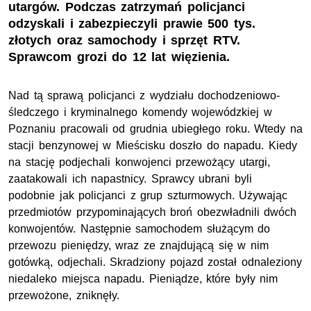
utargów. Podczas zatrzymań policjanci
odzyskali i zabezpieczyli prawie 500 tys.
złotych oraz samochody i sprzęt RTV.
Sprawcom grozi do 12 lat więzienia.
Nad tą sprawą policjanci z wydziału dochodzeniowo-
śledczego i kryminalnego komendy wojewódzkiej w
Poznaniu pracowali od grudnia ubiegłego roku. Wtedy na
stacji benzynowej w Mieścisku doszło do napadu. Kiedy
na stację podjechali konwojenci przewożący utargi,
zaatakowali ich napastnicy. Sprawcy ubrani byli
podobnie jak policjanci z grup szturmowych. Używając
przedmiotów przypominających broń obezwładnili dwóch
konwojentów. Następnie samochodem służącym do
przewozu pieniędzy, wraz ze znajdującą się w nim
gotówką, odjechali. Skradziony pojazd został odnaleziony
niedaleko miejsca napadu. Pieniądze, które były nim
przewożone, zniknęły.