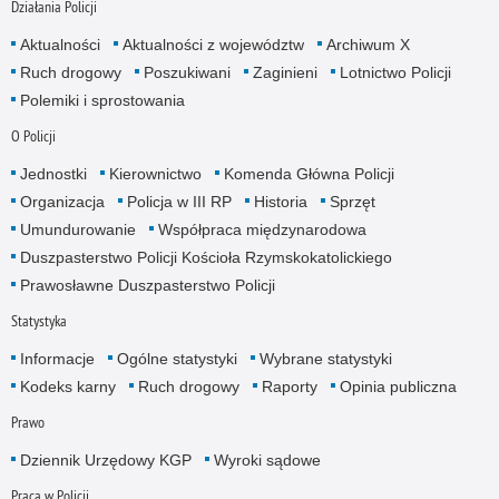
Działania Policji
Aktualności
Aktualności z województw
Archiwum X
Ruch drogowy
Poszukiwani
Zaginieni
Lotnictwo Policji
Polemiki i sprostowania
O Policji
Jednostki
Kierownictwo
Komenda Główna Policji
Organizacja
Policja w III RP
Historia
Sprzęt
Umundurowanie
Współpraca międzynarodowa
Duszpasterstwo Policji Kościoła Rzymskokatolickiego
Prawosławne Duszpasterstwo Policji
Statystyka
Informacje
Ogólne statystyki
Wybrane statystyki
Kodeks karny
Ruch drogowy
Raporty
Opinia publiczna
Prawo
Dziennik Urzędowy KGP
Wyroki sądowe
Praca w Policji