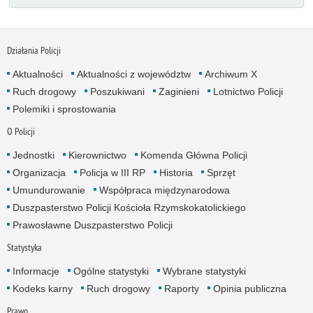
Działania Policji
Aktualności
Aktualności z województw
Archiwum X
Ruch drogowy
Poszukiwani
Zaginieni
Lotnictwo Policji
Polemiki i sprostowania
O Policji
Jednostki
Kierownictwo
Komenda Główna Policji
Organizacja
Policja w III RP
Historia
Sprzęt
Umundurowanie
Współpraca międzynarodowa
Duszpasterstwo Policji Kościoła Rzymskokatolickiego
Prawosławne Duszpasterstwo Policji
Statystyka
Informacje
Ogólne statystyki
Wybrane statystyki
Kodeks karny
Ruch drogowy
Raporty
Opinia publiczna
Prawo