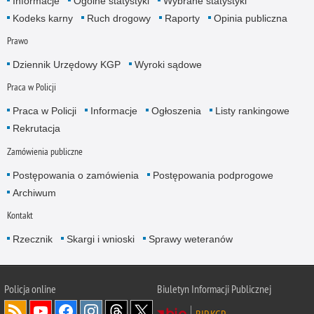
Informacje
Ogólne statystyki
Wybrane statystyki
Kodeks karny
Ruch drogowy
Raporty
Opinia publiczna
Prawo
Dziennik Urzędowy KGP
Wyroki sądowe
Praca w Policji
Praca w Policji
Informacje
Ogłoszenia
Listy rankingowe
Rekrutacja
Zamówienia publiczne
Postępowania o zamówienia
Postępowania podprogowe
Archiwum
Kontakt
Rzecznik
Skargi i wnioski
Sprawy weteranów
Policja
online
Biuletyn Informacji Publicznej