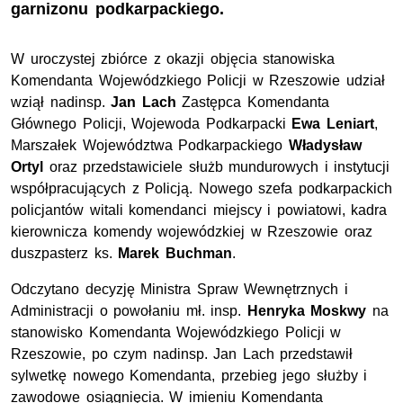
garnizonu podkarpackiego.
W uroczystej zbiórce z okazji objęcia stanowiska
Komendanta Wojewódzkiego Policji w Rzeszowie udział
wziął nadinsp.
Jan Lach
Zastępca Komendanta
Głównego Policji, Wojewoda Podkarpacki
Ewa Leniart
,
Marszałek Województwa Podkarpackiego
Władysław
Ortyl
oraz przedstawiciele służb mundurowych i instytucji
współpracujących z Policją. Nowego szefa podkarpackich
policjantów witali komendanci miejscy i powiatowi, kadra
kierownicza komendy wojewódzkiej w Rzeszowie oraz
duszpasterz ks.
Marek Buchman
.
Odczytano decyzję Ministra Spraw Wewnętrznych i
Administracji o powołaniu mł. insp.
Henryka Moskwy
na
stanowisko Komendanta Wojewódzkiego Policji w
Rzeszowie, po czym nadinsp. Jan Lach przedstawił
sylwetkę nowego Komendanta, przebieg jego służby i
zawodowe osiągnięcia. W imieniu Komendanta