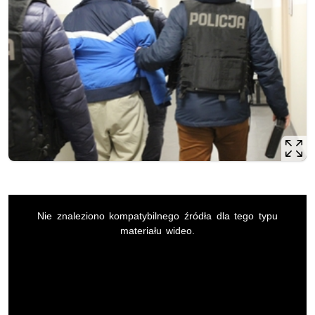
This
is
Nie znaleziono kompatybilnego źródła dla tego typu
a
modal
materiału wideo.
window.