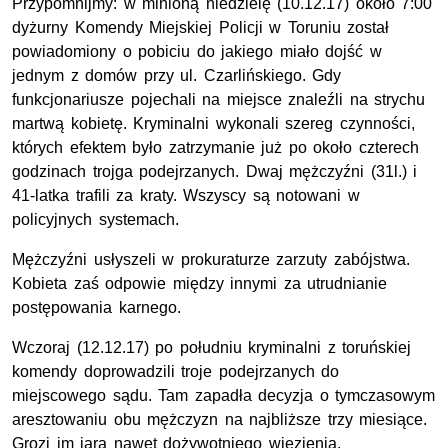
Przypomnijmy: w minioną niedzielę (10.12.17) około 7:00
dyżurny Komendy Miejskiej Policji w Toruniu został
powiadomiony o pobiciu do jakiego miało dojść w
jednym z domów przy ul. Czarlińskiego. Gdy
funkcjonariusze pojechali na miejsce znaleźli na strychu
martwą kobietę. Kryminalni wykonali szereg czynności,
których efektem było zatrzymanie już po około czterech
godzinach trojga podejrzanych. Dwaj mężczyźni (31l.) i
41-latka trafili za kraty. Wszyscy są notowani w
policyjnych systemach.
Mężczyźni usłyszeli w prokuraturze zarzuty zabójstwa.
Kobieta zaś odpowie między innymi za utrudnianie
postępowania karnego.
Wczoraj (12.12.17) po południu kryminalni z toruńskiej
komendy doprowadzili troje podejrzanych do
miejscowego sądu. Tam zapadła decyzja o tymczasowym
aresztowaniu obu mężczyzn na najbliższe trzy miesiące.
Grozi im jara nawet dożywotniego więzienia.