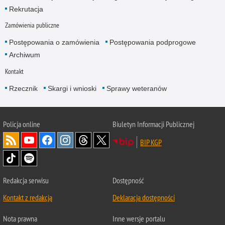
Rekrutacja
Zamówienia publiczne
Postępowania o zamówienia
Postępowania podprogowe
Archiwum
Kontakt
Rzecznik
Skargi i wnioski
Sprawy weteranów
Policja
online
Biuletyn Informacji Publicznej
BIP KGP
Redakcja serwisu
Dostępność
Kontakt z redakcją
Deklaracja dostępności
Nota prawna
Inne wersje portalu