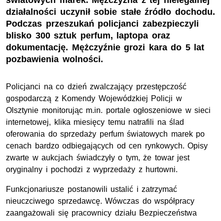
światowych marek. Mężczyzna z tej nielegalnej
działalności uczynił sobie stałe źródło dochodu.
Podczas przeszukań policjanci zabezpieczyli
blisko 300 sztuk perfum, laptopa oraz
dokumentację. Mężczyźnie grozi kara do 5 lat
pozbawienia wolności.
Policjanci na co dzień zwalczający przestępczość
gospodarczą z Komendy Wojewódzkiej Policji w
Olsztynie monitorując m.in. portale ogłoszeniowe w sieci
internetowej, klika miesięcy temu natrafili na ślad
oferowania do sprzedaży perfum światowych marek po
cenach bardzo odbiegających od cen rynkowych. Opisy
zwarte w aukcjach świadczyły o tym, że towar jest
oryginalny i pochodzi z wyprzedaży z hurtowni.
Funkcjonariusze postanowili ustalić i zatrzymać
nieuczciwego sprzedawcę. Wówczas do współpracy
zaangażowali się pracownicy działu Bezpieczeństwa