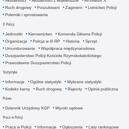
Aktualności
Aktualności z województw
Archiwum X
Ruch drogowy
Poszukiwani
Zaginieni
Lotnictwo Policji
Polemiki i sprostowania
O Policji
Jednostki
Kierownictwo
Komenda Główna Policji
Organizacja
Policja w III RP
Historia
Sprzęt
Umundurowanie
Współpraca międzynarodowa
Duszpasterstwo Policji Kościoła Rzymskokatolickiego
Prawosławne Duszpasterstwo Policji
Statystyka
Informacje
Ogólne statystyki
Wybrane statystyki
Kodeks karny
Ruch drogowy
Raporty
Opinia publiczna
Prawo
Dziennik Urzędowy KGP
Wyroki sądowe
Praca w Policji
Praca w Policji
Informacje
Ogłoszenia
Listy rankingowe