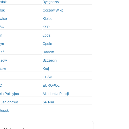
ystok
Bydgoszcz
ńsk
Gorzów Wlkp.
wice
Kielce
ków
KSP
in
Łódź
tyn
Opole
nań
Radom
szów
Szczecin
cław
Kraj
CBŚP
C
EUROPOL
ta Policyjna
Akademia Policji
 Legionowo
SP Piła
łupsk