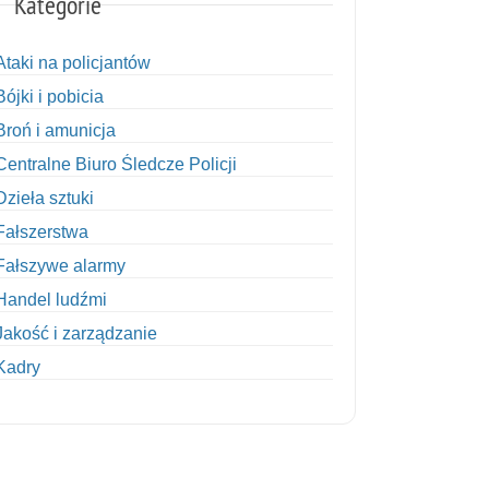
Kategorie
Ataki na policjantów
Bójki i pobicia
Broń i amunicja
Centralne Biuro Śledcze Policji
Dzieła sztuki
Fałszerstwa
Fałszywe alarmy
Handel ludźmi
Jakość i zarządzanie
Kadry
Kobiety w Policji
Korupcja
Kradzież