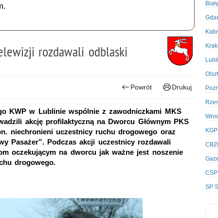
Biał
m.
Gda
Kato
Kra
elewizji rozdawali odblaski
Lubl
Olsz
Powrót
Drukuj
Poz
Rze
ego KWP w Lublinie wspólnie z zawodniczkami MKS
Wro
wadzili akcję profilaktyczną na Dworcu Głównym PKS
KGP
n. niechronieni uczestnicy ruchu drogowego oraz
wy Pasażer”. Podczas akcji uczestnicy rozdawali
CBZ
rom oczekującym na dworcu jak ważne jest noszenie
Gaze
uchu drogowego.
CSP
SP S