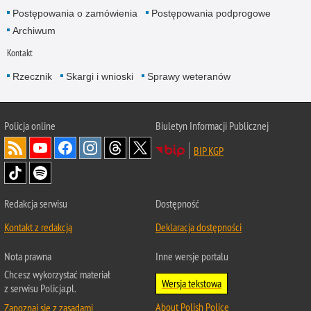
Postępowania o zamówienia
Postępowania podprogowe
Archiwum
Kontakt
Rzecznik
Skargi i wnioski
Sprawy weteranów
Policja
online
Biuletyn Informacji Publicznej
BIP KGP
Redakcja serwisu
Dostępność
Kontakt z redakcją
Deklaracja dostępności
Nota prawna
Inne wersje portalu
Chcesz wykorzystać materiał
Wersja tekstowa
z serwisu Policja.pl.
About Polish Police
Zapoznaj się z zasadami