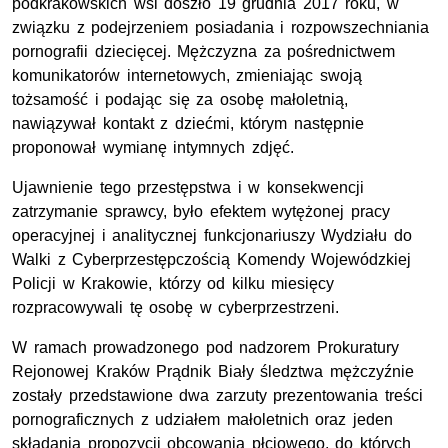
podkrakowskich wsi doszło 19 grudnia 2017 roku, w
związku z podejrzeniem posiadania i rozpowszechniania
pornografii dziecięcej. Mężczyzna za pośrednictwem
komunikatorów internetowych, zmieniając swoją
tożsamość i podając się za osobę małoletnią,
nawiązywał kontakt z dziećmi, którym następnie
proponował wymianę intymnych zdjęć.
Ujawnienie tego przestępstwa i w konsekwencji
zatrzymanie sprawcy, było efektem wytężonej pracy
operacyjnej i analitycznej funkcjonariuszy Wydziału do
Walki z Cyberprzestępczością Komendy Wojewódzkiej
Policji w Krakowie, którzy od kilku miesięcy
rozpracowywali tę osobę w cyberprzestrzeni.
W ramach prowadzonego pod nadzorem Prokuratury
Rejonowej Kraków Prądnik Biały śledztwa mężczyźnie
zostały przedstawione dwa zarzuty prezentowania treści
pornograficznych z udziałem małoletnich oraz jeden
składania propozycji obcowania płciowego, do których