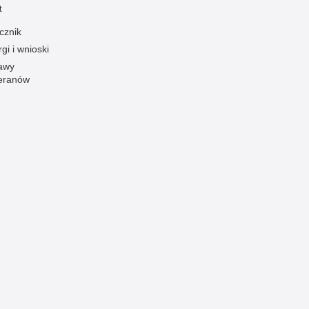
t
Ofiarni i odważni
cznik
Opinia publiczna
gi i wnioski
Oszustwa
awy
eranów
Pedofilia, pornografia dziecięca
Piractwo przemysłowe
Podrabianie znaków towarowych
Pogryzienia przez psy
Polemiki i sprostowania
Policja inaczej
Policjant z pasją
Porwania
Pożary i podpalenia
Pranie brudnych pieniędzy
Prawa człowieka