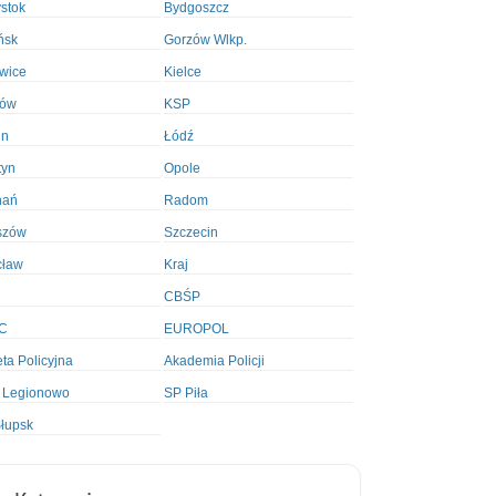
ystok
Bydgoszcz
ńsk
Gorzów Wlkp.
wice
Kielce
ków
KSP
in
Łódź
tyn
Opole
nań
Radom
szów
Szczecin
cław
Kraj
CBŚP
C
EUROPOL
ta Policyjna
Akademia Policji
 Legionowo
SP Piła
łupsk