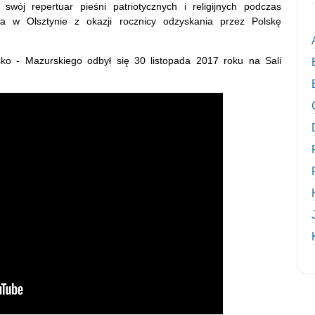
 swój repertuar pieśni patriotycznych i religijnych podczas
a w Olsztynie z okazji rocznicy odzyskania przez Polskę
ko - Mazurskiego odbył się 30 listopada 2017 roku na Sali