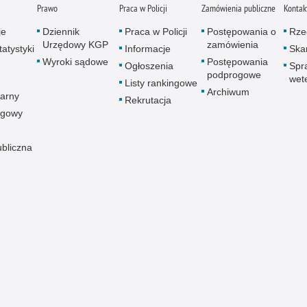
Prawo
Praca w Policji
Zamówienia publiczne
Kontak
je
Dziennik
Praca w Policji
Postępowania o
Rze
Urzędowy KGP
zamówienia
atystyki
Informacje
Skar
Wyroki sądowe
Postępowania
Ogłoszenia
Spr
podprogowe
wet
Listy rankingowe
Archiwum
arny
Rekrutacja
ogowy
ubliczna