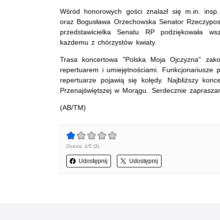
Wśród honorowych gości znalazł się m.in. insp
oraz Bogusława Orzechowska Senator Rzeczypospol
przedstawicielka Senatu RP podziękowała ws
każdemu z chórzystów kwiaty.
Trasa koncertowa "Polska Moja Ojczyzna" zako
repertuarem i umiejętnościami. Funkcjonariusze 
repertuarze pojawią się kolędy. Najbliższy konc
Przenajświętszej w Morągu. Serdecznie zaprasza
(AB/TM)
Ocena: 1/5 (3)
Udostępnij
Udostępnij