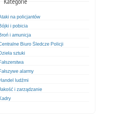
Kategorie
Ataki na policjantów
Bójki i pobicia
Broń i amunicja
Centralne Biuro Śledcze Policji
Dzieła sztuki
Fałszerstwa
Fałszywe alarmy
Handel ludźmi
Jakość i zarządzanie
Kadry
Kobiety w Policji
Korupcja
Kradzież