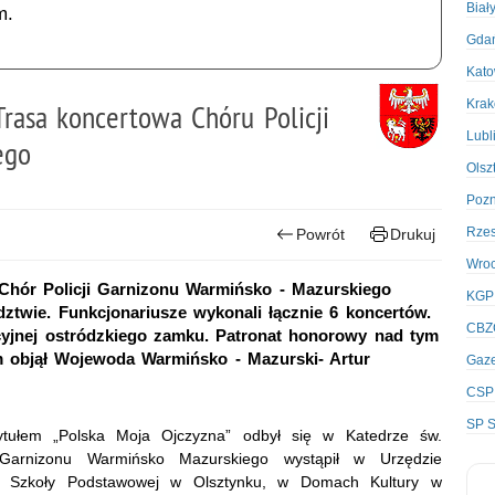
Biał
m.
Gda
Kato
Kra
 Trasa koncertowa Chóru Policji
Lubl
ego
Olsz
Poz
Rze
Powrót
Drukuj
Wro
Chór Policji Garnizonu Warmińsko - Mazurskiego
KGP
ztwie. Funkcjonariusze wykonali łącznie 6 koncertów.
CBZ
cyjnej ostródzkiego zamku. Patronat honorowy nad tym
m objął Wojewoda Warmińsko - Mazurski- Artur
Gaze
CSP
SP S
ytułem „Polska Moja Ojczyzna” odbył się w Katedrze św.
 Garnizonu Warmińsko Mazurskiego wystąpił w Urzędzie
ej Szkoły Podstawowej w Olsztynku, w Domach Kultury w