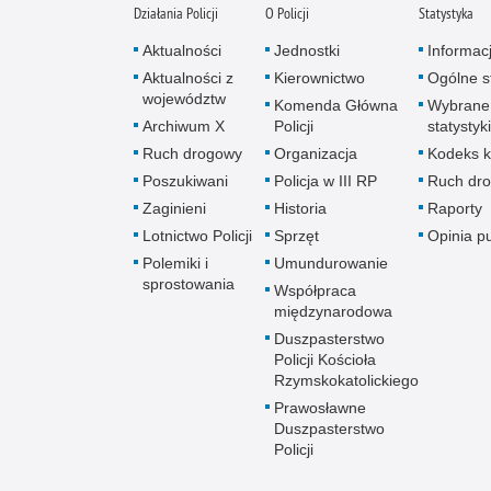
Działania Policji
O Policji
Statystyka
Aktualności
Jednostki
Informac
Aktualności z
Kierownictwo
Ogólne st
województw
Komenda Główna
Wybrane
Archiwum X
Policji
statystyki
Ruch drogowy
Organizacja
Kodeks k
Poszukiwani
Policja w III RP
Ruch dr
Zaginieni
Historia
Raporty
Lotnictwo Policji
Sprzęt
Opinia p
Polemiki i
Umundurowanie
sprostowania
Współpraca
międzynarodowa
Duszpasterstwo
Policji Kościoła
Rzymskokatolickiego
Prawosławne
Duszpasterstwo
Policji