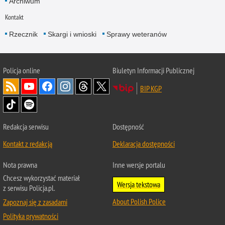
Archiwum
Kontakt
Rzecznik
Skargi i wnioski
Sprawy weteranów
Policja
online
Biuletyn Informacji Publicznej
BIP KGP
Redakcja serwisu
Dostępność
Kontakt z redakcją
Deklaracja dostępności
Nota prawna
Inne wersje portalu
Chcesz wykorzystać materiał
Wersja tekstowa
z serwisu Policja.pl.
About Polish Police
Zapoznaj się z zasadami
Polityka prywatności