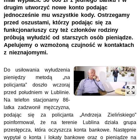
miał wypłacić 50 000 zł z jednego banku i w
drugim utworzyć nowe konto podając
jednocześnie mu wszystkie kody. Ostrzegamy
przed oszustami, którzy podając się za
funkcjonariuszy czy też członków rodziny
próbują wyłudzić od starszych osób pieniądze.
Apelujemy o wzmożoną czujność w kontaktach
z nieznajomymi.
Do usiłowania wyłudzenia
pieniędzy metodą „na
policjanta” doszło wczoraj
przed południem w Lublinie.
Na telefon stacjonarny 86-
latka zadzwonił mężczyzna,
podając się za policjanta „Andrzeja Zielińskiego”
poinformował, że na terenie Lublina działa grupa
przestępcza, która oczyszcza konta bankowe. Następnie
wypytał o konta i lokaty bankowe oraz o pieniądze na