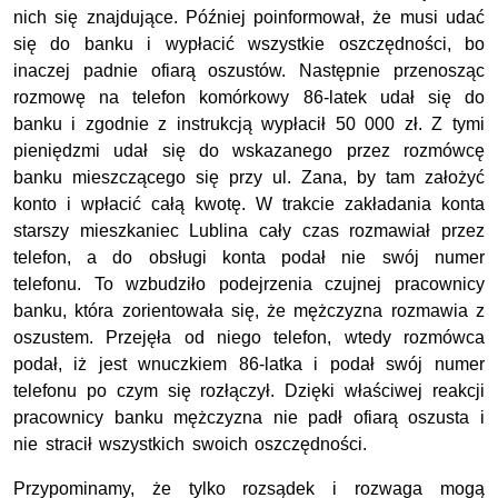
nich się znajdujące. Później poinformował, że musi udać
się do banku i wypłacić wszystkie oszczędności, bo
inaczej padnie ofiarą oszustów. Następnie przenosząc
rozmowę na telefon komórkowy 86-latek udał się do
banku i zgodnie z instrukcją wypłacił 50 000 zł. Z tymi
pieniędzmi udał się do wskazanego przez rozmówcę
banku mieszczącego się przy ul. Zana, by tam założyć
konto i wpłacić całą kwotę. W trakcie zakładania konta
starszy mieszkaniec Lublina cały czas rozmawiał przez
telefon, a do obsługi konta podał nie swój numer
telefonu. To wzbudziło podejrzenia czujnej pracownicy
banku, która zorientowała się, że mężczyzna rozmawia z
oszustem. Przejęła od niego telefon, wtedy rozmówca
podał, iż jest wnuczkiem 86-latka i podał swój numer
telefonu po czym się rozłączył. Dzięki właściwej reakcji
pracownicy banku mężczyzna nie padł ofiarą oszusta i
nie stracił wszystkich swoich oszczędności.
Przypominamy, że tylko rozsądek i rozwaga mogą