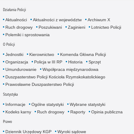
Działania Policji
Aktualności
Aktualności z województw
Archiwum X
Ruch drogowy
Poszukiwani
Zaginieni
Lotnictwo Policji
Polemiki i sprostowania
O Policji
Jednostki
Kierownictwo
Komenda Główna Policji
Organizacja
Policja w III RP
Historia
Sprzęt
Umundurowanie
Współpraca międzynarodowa
Duszpasterstwo Policji Kościoła Rzymskokatolickiego
Prawosławne Duszpasterstwo Policji
Statystyka
Informacje
Ogólne statystyki
Wybrane statystyki
Kodeks karny
Ruch drogowy
Raporty
Opinia publiczna
Prawo
Dziennik Urzędowy KGP
Wyroki sądowe