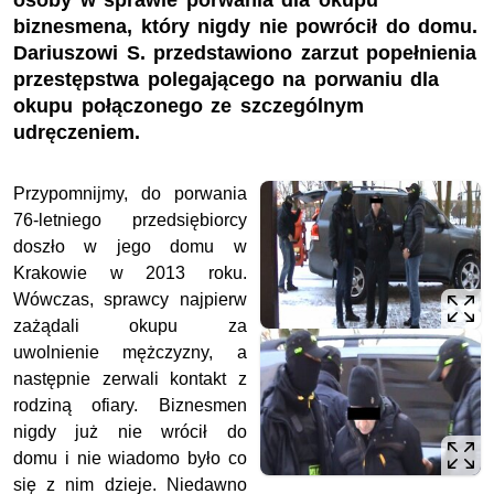
osoby w sprawie porwania dla okupu
biznesmena, który nigdy nie powrócił do domu.
Dariuszowi S. przedstawiono zarzut popełnienia
przestępstwa polegającego na porwaniu dla
okupu połączonego ze szczególnym
udręczeniem.
Przypomnijmy, do porwania
76-letniego przedsiębiorcy
doszło w jego domu w
Krakowie w 2013 roku.
Wówczas, sprawcy najpierw
zażądali okupu za
uwolnienie mężczyzny, a
następnie zerwali kontakt z
rodziną ofiary. Biznesmen
nigdy już nie wrócił do
domu i nie wiadomo było co
się z nim dzieje. Niedawno