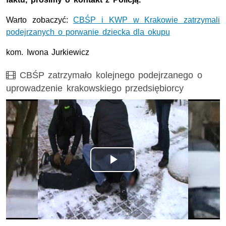
Warto zobaczyć:
CBŚP i KWP w Krakowie zatrzymali
podejrzanych o porwanie dziecka dla okupu
kom. Iwona Jurkiewicz
Film
CBŚP zatrzymało kolejnego podejrzanego o
uprowadzenie krakowskiego przedsiębiorcy
Odtwórz
wideo