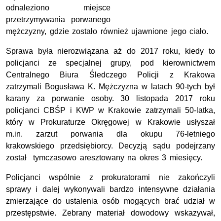
odnaleziono miejsce
przetrzymywania porwanego
mężczyzny, gdzie zostało również ujawnione jego ciało.
Sprawa była nierozwiązana aż do 2017 roku, kiedy to
policjanci ze specjalnej grupy, pod kierownictwem
Centralnego Biura Śledczego Policji z Krakowa
zatrzymali Bogusława K. Mężczyzna w latach 90-tych był
karany za porwanie osoby. 30 listopada 2017 roku
policjanci CBŚP i KWP w Krakowie zatrzymali 50-latka,
który w Prokuraturze Okręgowej w Krakowie usłyszał
m.in. zarzut porwania dla okupu 76-letniego
krakowskiego przedsiębiorcy. Decyzją sądu podejrzany
został tymczasowo aresztowany na okres 3 miesięcy.
Policjanci wspólnie z prokuratorami nie zakończyli
sprawy i dalej wykonywali bardzo intensywne działania
zmierzające do ustalenia osób mogących brać udział w
przestępstwie. Zebrany materiał dowodowy wskazywał,