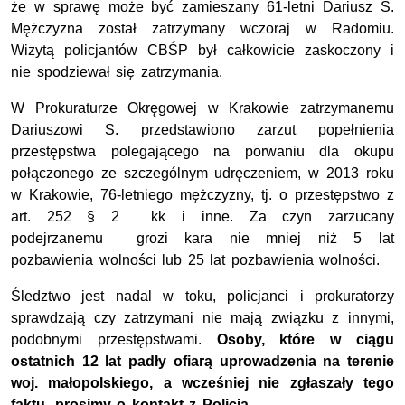
że w sprawę może być zamieszany 61-letni Dariusz S.
Mężczyzna został zatrzymany wczoraj w Radomiu.
Wizytą policjantów CBŚP był całkowicie zaskoczony i
nie spodziewał się zatrzymania.
W Prokuraturze Okręgowej w Krakowie zatrzymanemu
Dariuszowi S. przedstawiono zarzut popełnienia
przestępstwa polegającego na porwaniu dla okupu
połączonego ze szczególnym udręczeniem, w 2013 roku
w Krakowie, 76-letniego mężczyzny, tj. o przestępstwo z
art. 252 § 2 kk i inne. Za czyn zarzucany
podejrzanemu grozi kara nie mniej niż 5 lat
pozbawienia wolności lub 25 lat pozbawienia wolności.
Śledztwo jest nadal w toku, policjanci i prokuratorzy
sprawdzają czy zatrzymani nie mają związku z innymi,
podobnymi przestępstwami.
Osoby, które w ciągu
ostatnich 12 lat padły ofiarą uprowadzenia na terenie
woj. małopolskiego, a wcześniej nie zgłaszały tego
faktu, prosimy o kontakt z Policją.