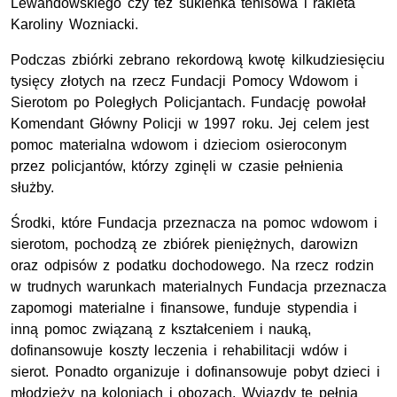
Lewandowskiego czy też sukienka tenisowa i rakieta
Karoliny Wozniacki.
Podczas zbiórki zebrano rekordową kwotę kilkudziesięciu
tysięcy złotych na rzecz Fundacji Pomocy Wdowom i
Sierotom po Poległych Policjantach. Fundację powołał
Komendant Główny Policji w 1997 roku. Jej celem jest
pomoc materialna wdowom i dzieciom osieroconym
przez policjantów, którzy zginęli w czasie pełnienia
służby.
Środki, które Fundacja przeznacza na pomoc wdowom i
sierotom, pochodzą ze zbiórek pieniężnych, darowizn
oraz odpisów z podatku dochodowego. Na rzecz rodzin
w trudnych warunkach materialnych Fundacja przeznacza
zapomogi materialne i finansowe, funduje stypendia i
inną pomoc związaną z kształceniem i nauką,
dofinansowuje koszty leczenia i rehabilitacji wdów i
sierot. Ponadto organizuje i dofinansowuje pobyt dzieci i
młodzieży na koloniach i obozach. Wyjazdy te pełnią