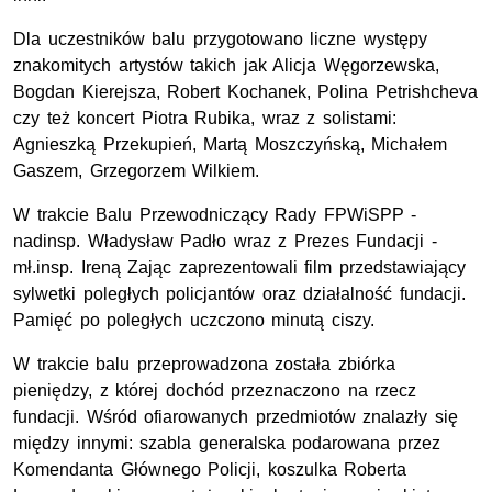
Dla uczestników balu przygotowano liczne występy
znakomitych artystów takich jak Alicja Węgorzewska,
Bogdan Kierejsza, Robert Kochanek, Polina Petrishcheva
czy też koncert Piotra Rubika, wraz z solistami:
Agnieszką Przekupień, Martą Moszczyńską, Michałem
Gaszem, Grzegorzem Wilkiem.
W trakcie Balu Przewodniczący Rady FPWiSPP -
nadinsp. Władysław Padło wraz z Prezes Fundacji -
mł.insp. Ireną Zając zaprezentowali film przedstawiający
sylwetki poległych policjantów oraz działalność fundacji.
Pamięć po poległych uczczono minutą ciszy.
W trakcie balu przeprowadzona została zbiórka
pieniędzy, z której dochód przeznaczono na rzecz
fundacji. Wśród ofiarowanych przedmiotów znalazły się
między innymi: szabla generalska podarowana przez
Komendanta Głównego Policji, koszulka Roberta