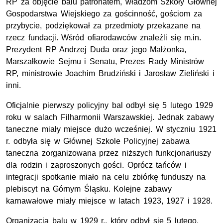
RP za objęcie balu patronatem, władzom Szkoły Głównej
Gospodarstwa Wiejskiego za gościnność, gościom za
przybycie, podziękował za przedmioty przekazane na
rzecz fundacji. Wśród ofiarodawców znaleźli się m.in.
Prezydent RP Andrzej Duda oraz jego Małżonka,
Marszałkowie Sejmu i Senatu, Prezes Rady Ministrów
RP, ministrowie Joachim Brudziński i Jarosław Zieliński i
inni.
Oficjalnie pierwszy policyjny bal odbył się 5 lutego 1929
roku w salach Filharmonii Warszawskiej. Jednak zabawy
taneczne miały miejsce dużo wcześniej. W styczniu 1921
r. odbyła się w Głównej Szkole Policyjnej zabawa
taneczna zorganizowana przez niższych funkcjonariuszy
dla rodzin i zaproszonych gości. Oprócz tańców i
integracji spotkanie miało na celu zbiórkę funduszy na
plebiscyt na Górnym Śląsku. Kolejne zabawy
karnawałowe miały miejsce w latach 1923, 1927 i 1928.
Organizacją balu w 1929 r., który odbył się 5 lutego,