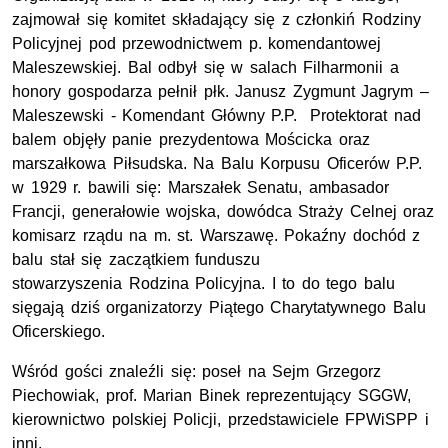
zajmował się komitet składający się z członkiń Rodziny
Policyjnej pod przewodnictwem p. komendantowej
Maleszewskiej. Bal odbył się w salach Filharmonii a
honory gospodarza pełnił płk. Janusz Zygmunt Jagrym –
Maleszewski - Komendant Główny P.P. Protektorat nad
balem objęły panie prezydentowa Mościcka oraz
marszałkowa Piłsudska. Na Balu Korpusu Oficerów P.P.
w 1929 r. bawili się: Marszałek Senatu, ambasador
Francji, generałowie wojska, dowódca Straży Celnej oraz
komisarz rządu na m. st. Warszawę. Pokaźny dochód z
balu stał się zaczątkiem funduszu
stowarzyszenia Rodzina Policyjna. I to do tego balu
sięgają dziś organizatorzy Piątego Charytatywnego Balu
Oficerskiego.
Wśród gości znaleźli się: poseł na Sejm Grzegorz
Piechowiak, prof. Marian Binek reprezentujący SGGW,
kierownictwo polskiej Policji, przedstawiciele FPWiSPP i
inni.