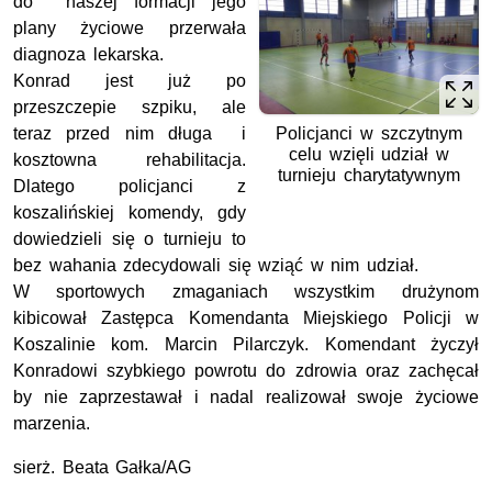
do naszej formacji jego
plany życiowe przerwała
diagnoza lekarska.
Konrad jest już po
przeszczepie szpiku, ale
teraz przed nim długa i
Policjanci w szczytnym
celu wzięli udział w
kosztowna rehabilitacja.
turnieju charytatywnym
Dlatego policjanci z
koszalińskiej komendy, gdy
dowiedzieli się o turnieju to
bez wahania zdecydowali się wziąć w nim udział.
W sportowych zmaganiach wszystkim drużynom
kibicował Zastępca Komendanta Miejskiego Policji w
Koszalinie kom. Marcin Pilarczyk. Komendant życzył
Konradowi szybkiego powrotu do zdrowia oraz zachęcał
by nie zaprzestawał i nadal realizował swoje życiowe
marzenia.
sierż. Beata Gałka/AG