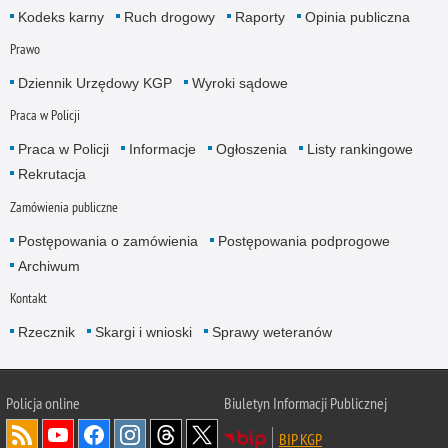
Kodeks karny
Ruch drogowy
Raporty
Opinia publiczna
Prawo
Dziennik Urzędowy KGP
Wyroki sądowe
Praca w Policji
Praca w Policji
Informacje
Ogłoszenia
Listy rankingowe
Rekrutacja
Zamówienia publiczne
Postępowania o zamówienia
Postępowania podprogowe
Archiwum
Kontakt
Rzecznik
Skargi i wnioski
Sprawy weteranów
Policja
online
Biuletyn Informacji Publicznej
BIP KGP