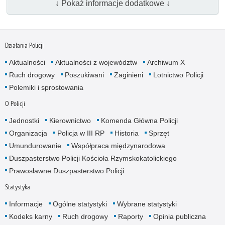
↓ Pokaż informacje dodatkowe ↓
Działania Policji
Aktualności
Aktualności z województw
Archiwum X
Ruch drogowy
Poszukiwani
Zaginieni
Lotnictwo Policji
Polemiki i sprostowania
O Policji
Jednostki
Kierownictwo
Komenda Główna Policji
Organizacja
Policja w III RP
Historia
Sprzęt
Umundurowanie
Współpraca międzynarodowa
Duszpasterstwo Policji Kościoła Rzymskokatolickiego
Prawosławne Duszpasterstwo Policji
Statystyka
Informacje
Ogólne statystyki
Wybrane statystyki
Kodeks karny
Ruch drogowy
Raporty
Opinia publiczna