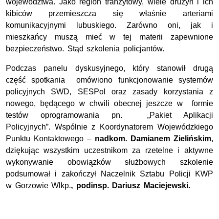
województwa. Jako region tranzytowy, wiele drużyn i ich
kibiców przemieszcza się właśnie arteriami
komunikacyjnymi lubuskiego. Zarówno oni, jak i
mieszkańcy muszą mieć w tej materii zapewnione
bezpieczeństwo. Stąd szkolenia policjantów.
Podczas panelu dyskusyjnego, który stanowił drugą
część spotkania omówiono funkcjonowanie systemów
policyjnych SWD, SESPol oraz zasady korzystania z
nowego, będącego w chwili obecnej jeszcze w formie
testów oprogramowania pn. „Pakiet Aplikacji
Policyjnych”. Wspólnie z Koordynatorem Wojewódzkiego
Punktu Kontaktowego –
nadkom. Damianem Zielińskim
,
dziękując wszystkim uczestnikom za rzetelne i aktywne
wykonywanie obowiązków służbowych szkolenie
podsumował i zakończył Naczelnik Sztabu Policji KWP
w Gorzowie Wlkp.
, podinsp. Dariusz Maciejewski.