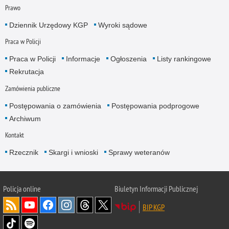
Prawo
Dziennik Urzędowy KGP
Wyroki sądowe
Praca w Policji
Praca w Policji
Informacje
Ogłoszenia
Listy rankingowe
Rekrutacja
Zamówienia publiczne
Postępowania o zamówienia
Postępowania podprogowe
Archiwum
Kontakt
Rzecznik
Skargi i wnioski
Sprawy weteranów
Policja
online
Biuletyn Informacji Publicznej
BIP KGP