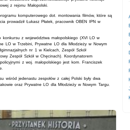
owej z rejonu Małopolski.
 programu komputerowego dot. montowania filmów, które są
cia prowadził Łukasz Płatek, pracownik OBEN IPN w
do konkursu z województwa małopolskiego (XVI LO w
zne LO w Trzebini, Prywatne LO dla Młodzieży w Nowym
dgimnazjalnych nr 1 w Kielcach, Zespół Szkół
towy Zespół Szkół w Chęcinach). Koordynatorem
policyjnymi z woj. małopolskiego jest kom. Franciszek
e.
su wśród jedenastu zespołów z całej Polski były dwa
Krakowie oraz Prywatne LO dla Młodzieży w Nowym Targu.