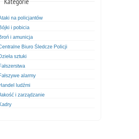
Kategorie
Ataki na policjantów
Bójki i pobicia
Broń i amunicja
Centralne Biuro Śledcze Policji
Dzieła sztuki
Fałszerstwa
Fałszywe alarmy
Handel ludźmi
Jakość i zarządzanie
Kadry
Kobiety w Policji
Korupcja
Kradzież