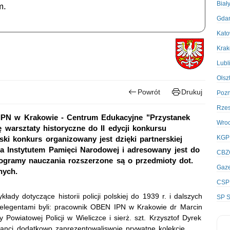
Biał
m.
Gda
Kato
Kra
Lubl
Olsz
Powrót
Drukuj
Poz
Rze
IPN w Krakowie - Centrum Edukacyjne "Przystanek
Wro
ę warsztaty historyczne do II edycji konkursu
KGP
lski konkurs organizowany jest dzięki partnerskiej
a Instytutem Pamięci Narodowej i adresowany jest do
CBZ
ogramy nauczania rozszerzone są o przedmioty dot.
Gaze
nych.
CSP
dy dotyczące historii policji polskiej do 1939 r. i dalszych
SP S
Prelegentami byli: pracownik OBEN IPN w Krakowie dr Marcin
owiatowej Policji w Wieliczce i sierż. szt. Krzysztof Dyrek
janci dodatkowo zaprezentowaliswoje prywatne kolekcje