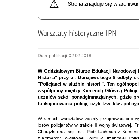
Strona znajduje się w archiwu
Warsztaty historyczne IPN
Data publikacji 02.02.2018
W Oddziałowym Biurze Edukacji Narodowej 
Historia" przy ul. Dunajewskiego 8 odbyły si
"Policjanci w służbie historii”. Ten ogólnopo
współpracy między Komendą Główną Policji 
uczniów szkół ponadgimnazjalnych, gdzie pr
funkcjonowania policji, czyli tzw. klas policyj
W ramach warsztatów zostały przeprowadzone wykła
losów policjantów w trakcie II wojny światowej. 
Chorązki oraz asp. szt. Piotr Lachman z Komendy P
z Komendy Powiatowej Policji w Limanowej. Polic