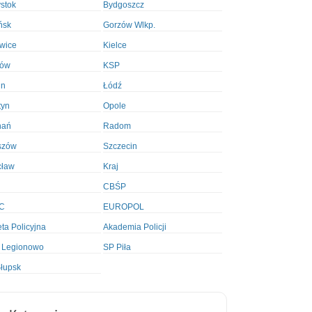
ystok
Bydgoszcz
ńsk
Gorzów Wlkp.
wice
Kielce
ków
KSP
in
Łódź
tyn
Opole
nań
Radom
szów
Szczecin
cław
Kraj
CBŚP
C
EUROPOL
ta Policyjna
Akademia Policji
 Legionowo
SP Piła
łupsk