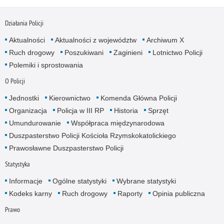
Działania Policji
Aktualności
Aktualności z województw
Archiwum X
Ruch drogowy
Poszukiwani
Zaginieni
Lotnictwo Policji
Polemiki i sprostowania
O Policji
Jednostki
Kierownictwo
Komenda Główna Policji
Organizacja
Policja w III RP
Historia
Sprzęt
Umundurowanie
Współpraca międzynarodowa
Duszpasterstwo Policji Kościoła Rzymskokatolickiego
Prawosławne Duszpasterstwo Policji
Statystyka
Informacje
Ogólne statystyki
Wybrane statystyki
Kodeks karny
Ruch drogowy
Raporty
Opinia publiczna
Prawo