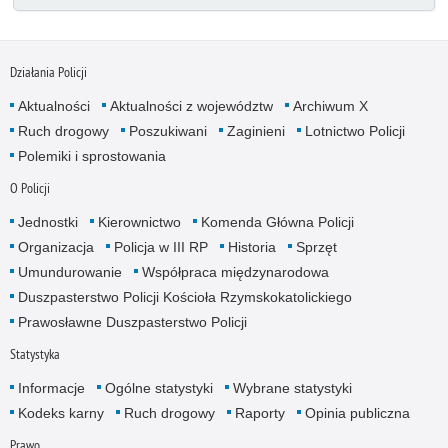
Działania Policji
Aktualności
Aktualności z województw
Archiwum X
Ruch drogowy
Poszukiwani
Zaginieni
Lotnictwo Policji
Polemiki i sprostowania
O Policji
Jednostki
Kierownictwo
Komenda Główna Policji
Organizacja
Policja w III RP
Historia
Sprzęt
Umundurowanie
Współpraca międzynarodowa
Duszpasterstwo Policji Kościoła Rzymskokatolickiego
Prawosławne Duszpasterstwo Policji
Statystyka
Informacje
Ogólne statystyki
Wybrane statystyki
Kodeks karny
Ruch drogowy
Raporty
Opinia publiczna
Prawo