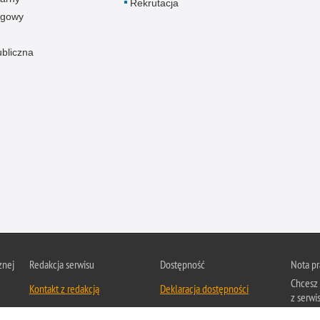
Rekrutacja
ogowy
ubliczna
znej
Redakcja serwisu
Dostępność
Nota p
Chcesz 
Kontakt z redakcją
Deklaracja dostępności
z serwis
Zapozna