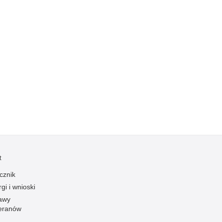
Kradzieże z włamaniem
Kultura
Logistyka, wyposażenie
Materiały wybuchowe
Nagrodzeni policjanci
Napady na banki
Napady na taksówkarzy
Napady na tiry
Nielegalny handel farmaceutykami
Nietrzeźwi kierujący
t
Nietrzeźwi opiekunowie
cznik
Nietrzeźwi pracownicy
gi i wnioski
Niszczenie mienia
awy
Nowoczesne technologie w pracy Policji
eranów
Odpowiedzialność majątkowa Policji