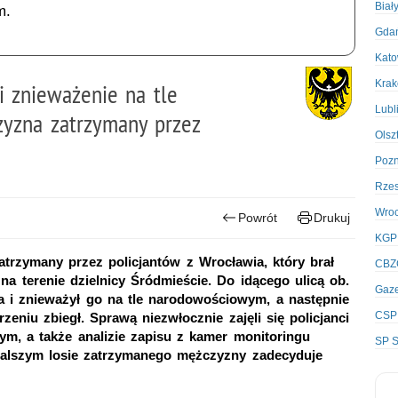
Biał
m.
Gda
Kato
Kra
i znieważenie na tle
Lubl
yzna zatrzymany przez
Olsz
Poz
Rze
Wro
Powrót
Drukuj
KGP
atrzymany przez policjantów z Wrocławia, który brał
CBZ
a terenie dzielnicy Śródmieście. Do idącego ulicą ob.
Gaze
a i znieważył go na tle narodowościowym, a następnie
CSP
zeniu zbiegł. Sprawą niezwłocznie zajęli się policjanci
m, a także analizie zapisu z kamer monitoringu
SP S
dalszym losie zatrzymanego mężczyzny zadecyduje