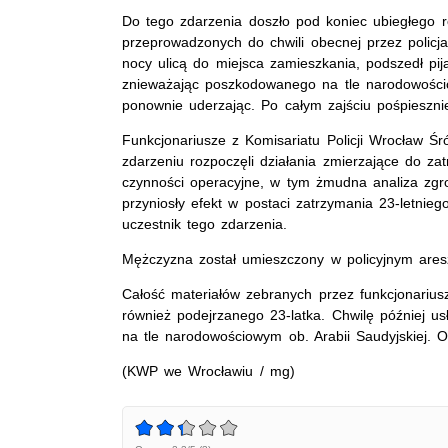
Do tego zdarzenia doszło pod koniec ubiegłego ro
przeprowadzonych do chwili obecnej przez policj
nocy ulicą do miejsca zamieszkania, podszedł pi
znieważając poszkodowanego na tle narodowościo
ponownie uderzając. Po całym zajściu pośpiesznie
Funkcjonariusze z Komisariatu Policji Wrocław Śr
zdarzeniu rozpoczęli działania zmierzające do z
czynności operacyjne, w tym żmudna analiza zg
przyniosły efekt w postaci zatrzymania 23-letnie
uczestnik tego zdarzenia.
Mężczyzna został umieszczony w policyjnym ares
Całość materiałów zebranych przez funkcjonarius
również podejrzanego 23-latka. Chwilę później u
na tle narodowościowym ob. Arabii Saudyjskiej. O
(KWP we Wrocławiu / mg)