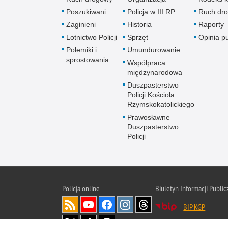
Poszukiwani
Policja w III RP
Ruch dr
Zaginieni
Historia
Raporty
Lotnictwo Policji
Sprzęt
Opinia p
Polemiki i
Umundurowanie
sprostowania
Współpraca
międzynarodowa
Duszpasterstwo
Policji Kościoła
Rzymskokatolickiego
Prawosławne
Duszpasterstwo
Policji
Policja
online
Biuletyn Informacji Public
BIP KGP