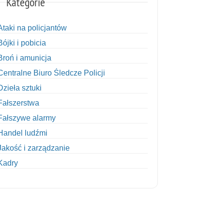
Kategorie
Ataki na policjantów
Bójki i pobicia
Broń i amunicja
Centralne Biuro Śledcze Policji
Dzieła sztuki
Fałszerstwa
Fałszywe alarmy
Handel ludźmi
Jakość i zarządzanie
Kadry
Kobiety w Policji
Korupcja
Kradzież