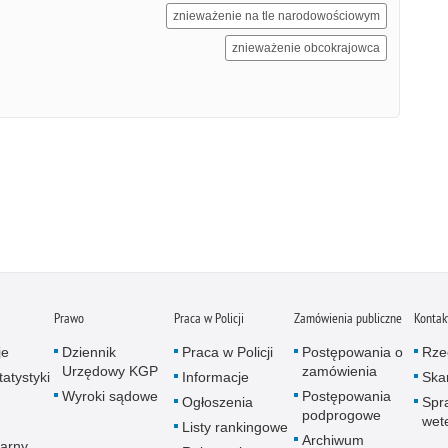
znieważenie na tle narodowościowym
znieważenie obcokrajowca
Prawo
Praca w Policji
Zamówienia publiczne
Kontak
je
Dziennik
Praca w Policji
Postępowania o
Rze
Urzędowy KGP
zamówienia
atystyki
Informacje
Skar
Wyroki sądowe
Postępowania
Ogłoszenia
Spr
podprogowe
wet
Listy rankingowe
Archiwum
arny