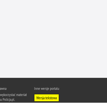
Ofiarni i odważni
Opinia publiczna
Oszustwa
Pedofilia, pornografia dziecięca
Piractwo przemysłowe
Podrabianie znaków towarowych
Pogryzienia przez psy
Polemiki i sprostowania
Policja inaczej
Policjant z pasją
Porwania
rawna
Inne wersje portalu
Pożary i podpalenia
wykorzystać materiał
Pranie brudnych pieniędzy
Wersja tekstowa
u Policja.pl.
Prawa człowieka
About Polish Police
j się z zasadami