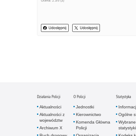
Ocena: 2.3/5 (3)
Udostępnij
Udostępnij
Działania Policji
O Policji
Statystyka
Aktualności
Jednostki
Informac
Aktualności z
Kierownictwo
Ogólne st
województw
Komenda Główna
Wybrane
Archiwum X
Policji
statystyki
Ruch drogowy
Organizacja
Kodeks k