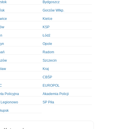
ystok
Bydgoszcz
ńsk
Gorzów Wlkp.
wice
Kielce
ków
KSP
in
Łódź
tyn
Opole
nań
Radom
szów
Szczecin
cław
Kraj
CBŚP
C
EUROPOL
ta Policyjna
Akademia Policji
 Legionowo
SP Piła
łupsk