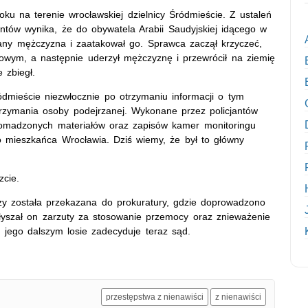
ku na terenie wrocławskiej dzielnicy Śródmieście. Z ustaleń
antów wynika, że do obywatela Arabii Saudyjskiej idącego w
jany mężczyzna i zaatakował go. Sprawca zaczął krzyczeć,
wym, a następnie uderzył mężczyznę i przewrócił na ziemię
 zbiegł.
ódmieście niezwłocznie po otrzymaniu informacji o tym
atrzymania osoby podejrzanej. Wykonane przez policjantów
romadzonych materiałów oraz zapisów kamer monitoringu
go mieszkańca Wrocławia. Dziś wiemy, że był to główny
zcie.
zy została przekazana do prokuratury, gdzie doprowadzono
słyszał on zarzuty za stosowanie przemocy oraz znieważenie
 jego dalszym losie zadecyduje teraz sąd.
przestępstwa z nienawiści
z nienawiści