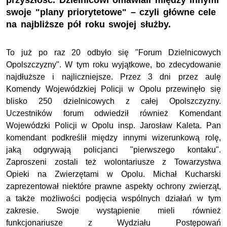
przyszłość. Dzielnicowi omawiali między innymi
swoje "plany priorytetowe" – czyli główne cele
na najbliższe pół roku swojej służby.
To już po raz 20 odbyło się "Forum Dzielnicowych
Opolszczyzny". W tym roku wyjątkowe, bo zdecydowanie
najdłuższe i najliczniejsze. Przez 3 dni przez aulę
Komendy Wojewódzkiej Policji w Opolu przewinęło się
blisko 250 dzielnicowych z całej Opolszczyzny.
Uczestników forum odwiedził również Komendant
Wojewódzki Policji w Opolu insp. Jarosław Kaleta. Pan
komendant podkreślił między innymi wizerunkową rolę,
jaką odgrywają policjanci "pierwszego kontaku".
Zaproszeni zostali też wolontariusze z Towarzystwa
Opieki na Zwierzętami w Opolu. Michał Kucharski
zaprezentował niektóre prawne aspekty ochrony zwierząt,
a także możliwości podjęcia wspólnych działań w tym
zakresie. Swoje wystąpienie mieli również
funkcjonariusze z Wydziału Postępowań