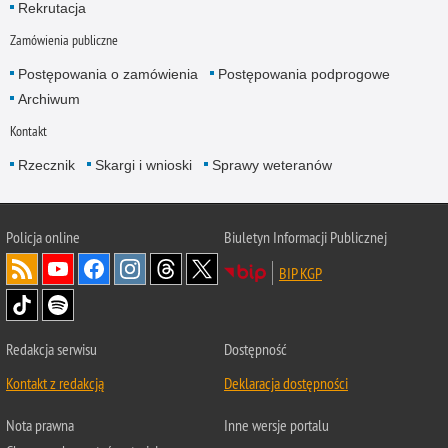
Rekrutacja
Zamówienia publiczne
Postępowania o zamówienia
Postępowania podprogowe
Archiwum
Kontakt
Rzecznik
Skargi i wnioski
Sprawy weteranów
Policja
online
Biuletyn Informacji Publicznej
BIP KGP
Redakcja serwisu
Dostępność
Kontakt z redakcją
Deklaracja dostępności
Nota prawna
Inne wersje portalu