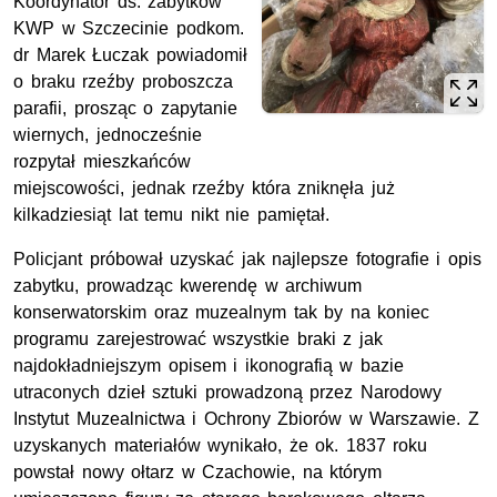
Koordynator ds. zabytków
KWP w Szczecinie podkom.
dr Marek Łuczak powiadomił
o braku rzeźby proboszcza
parafii, prosząc o zapytanie
wiernych, jednocześnie
rozpytał mieszkańców
miejscowości, jednak rzeźby która zniknęła już
kilkadziesiąt lat temu nikt nie pamiętał.
Policjant próbował uzyskać jak najlepsze fotografie i opis
zabytku, prowadząc kwerendę w archiwum
konserwatorskim oraz muzealnym tak by na koniec
programu zarejestrować wszystkie braki z jak
najdokładniejszym opisem i ikonografią w bazie
utraconych dzieł sztuki prowadzoną przez Narodowy
Instytut Muzealnictwa i Ochrony Zbiorów w Warszawie. Z
uzyskanych materiałów wynikało, że ok. 1837 roku
powstał nowy ołtarz w Czachowie, na którym