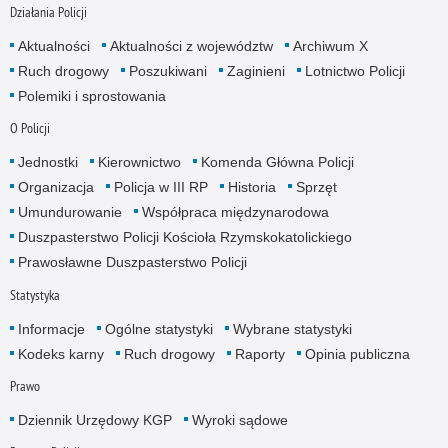
Działania Policji
Aktualności
Aktualności z województw
Archiwum X
Ruch drogowy
Poszukiwani
Zaginieni
Lotnictwo Policji
Polemiki i sprostowania
O Policji
Jednostki
Kierownictwo
Komenda Główna Policji
Organizacja
Policja w III RP
Historia
Sprzęt
Umundurowanie
Współpraca międzynarodowa
Duszpasterstwo Policji Kościoła Rzymskokatolickiego
Prawosławne Duszpasterstwo Policji
Statystyka
Informacje
Ogólne statystyki
Wybrane statystyki
Kodeks karny
Ruch drogowy
Raporty
Opinia publiczna
Prawo
Dziennik Urzędowy KGP
Wyroki sądowe