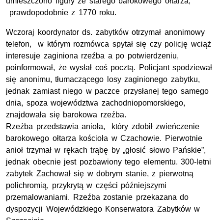
umieszczono figury ze starego barokowego ołtarza,
prawdopodobnie z 1770 roku.
Wczoraj koordynator ds. zabytków otrzymał anonimowy
telefon, w którym rozmówca spytał się czy policję wciąż
interesuje zaginiona rzeźba a po potwierdzeniu,
poinformował, że wysłał coś pocztą. Policjant spodziewał
się anonimu, tłumaczącego losy zaginionego zabytku,
jednak zamiast niego w paczce przysłanej tego samego
dnia, spoza województwa zachodniopomorskiego,
znajdowała się barokowa rzeźba.
Rzeźba przedstawia anioła, który zdobił zwieńczenie
barokowego ołtarza kościoła w Czachowie. Pierwotnie
anioł trzymał w rękach trąbę by „głosić słowo Pańskie”,
jednak obecnie jest pozbawiony tego elementu. 300-letni
zabytek Zachował się w dobrym stanie, z pierwotną
polichromią, przykrytą w części późniejszymi
przemalowaniami. Rzeźba zostanie przekazana do
dyspozycji Wojewódzkiego Konserwatora Zabytków w