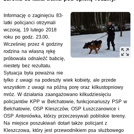
Informację o zaginięciu 83-
latki policjanci otrzymali
wczoraj, 19 lutego 2018
roku po godz. 23.00.
Wcześniej przez 4 godziny
rodzina na własną rękę
próbowała odnaleźć babcię,
niestety bez rezultatu.
Sytuacja była poważna nie
tylko z uwagi na podeszły wiek kobiety, ale przede
wszystkim z uwagi na późną porę oraz kilkustopniowy
mróz. W działania zaangażowano kilkudziesięciu
policjantów KPP w Bełchatowie, funkcjonariuszy PSP w
Bełchatowie, OSP Kleszczów, OSP Łuszczanowice i
OSP Antoniówka, którzy przeczesywali pobliskie tereny.
Na miejsce poszukiwań dotarł także policjant z
Kleszczowa, który jest przewodnikiem psa służbowego