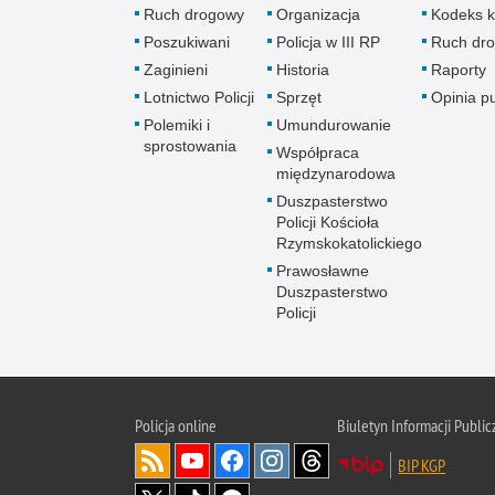
Ruch drogowy
Organizacja
Kodeks k
Poszukiwani
Policja w III RP
Ruch dr
Zaginieni
Historia
Raporty
Lotnictwo Policji
Sprzęt
Opinia p
Polemiki i
Umundurowanie
sprostowania
Współpraca
międzynarodowa
Duszpasterstwo
Policji Kościoła
Rzymskokatolickiego
Prawosławne
Duszpasterstwo
Policji
Policja
online
Biuletyn Informacji Public
BIP KGP