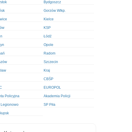
ystok
Bydgoszcz
ńsk
Gorzów Wlkp.
wice
Kielce
ków
KSP
in
Łódź
tyn
Opole
nań
Radom
szów
Szczecin
cław
Kraj
CBŚP
C
EUROPOL
ta Policyjna
Akademia Policji
 Legionowo
SP Piła
łupsk