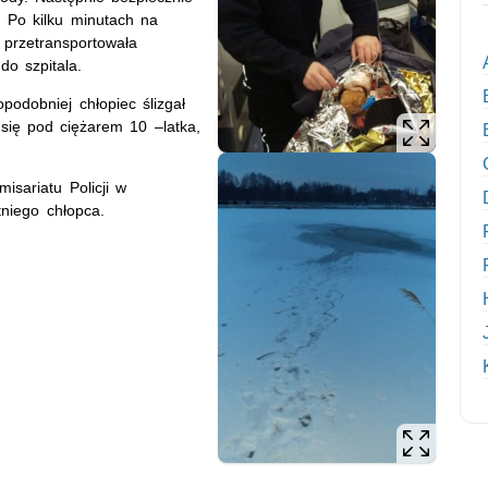
. Po kilku minutach na
a przetransportowała
a do szpitala.
opodobniej chłopiec ślizgał
 się pod ciężarem 10 –latka,
misariatu Policji w
tniego chłopca.