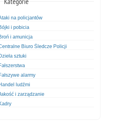
Kategorie
Ataki na policjantów
Bójki i pobicia
Broń i amunicja
Centralne Biuro Śledcze Policji
Dzieła sztuki
Fałszerstwa
Fałszywe alarmy
Handel ludźmi
Jakość i zarządzanie
Kadry
Kobiety w Policji
Korupcja
Kradzież