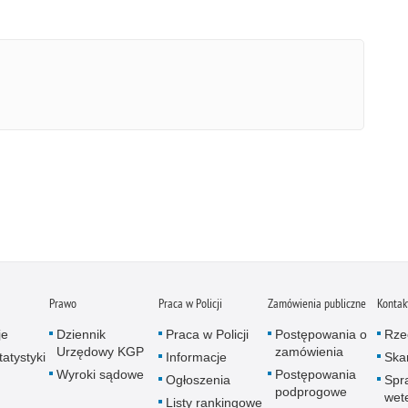
Prawo
Praca w Policji
Zamówienia publiczne
Kontak
je
Dziennik
Praca w Policji
Postępowania o
Rze
Urzędowy KGP
zamówienia
atystyki
Informacje
Skar
Wyroki sądowe
Postępowania
Ogłoszenia
Spr
podprogowe
wet
Listy rankingowe