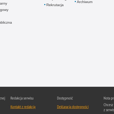
Archiwum
arny
Rekrutacja
ogowy
ubliczna
znej
Redakcja serwisu
Dostępność
Nota p
Chcesz 
Kontakt z redakcją
Deklaracja dostępności
z serwis