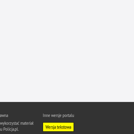
Ofiarni i odważni
Opinia publiczna
Oszustwa
Pedofilia, pornografia dziecięca
Piractwo przemysłowe
Podrabianie znaków towarowych
Pogryzienia przez psy
Polemiki i sprostowania
Policja inaczej
Policjant z pasją
Porwania
Pożary i podpalenia
rawna
Inne wersje portalu
Pranie brudnych pieniędzy
wykorzystać materiał
Wersja tekstowa
u Policja.pl.
Prawa człowieka