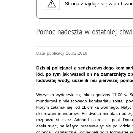
Strona znajduje się w archiwu
Pomoc nadeszła w ostatniej chwi
Data publikacji 26.02.2018
Dzisiaj policjanci z sędziszowskiego komisari
lód, po tym jak wszedł on na zamarznięty z
lodowatej wody, udzielili mu pierwszej pomoc
Wszystko wydarzyło się około godziny 17:00 w Sę
mundurowi z miejscowego komisariatu zostali po
którym załamał się lód zbiornika wodnego. Natych
skierowani mundurowi. Po dwóch minutach od zgł
rozpoczął st. sierż. Adrian Lis oraz st. post. Dar
asekurując, na leżąco przesuwając się po lodzie f
chłopca i ostatecznie wyciągnęli go z lodowatej 