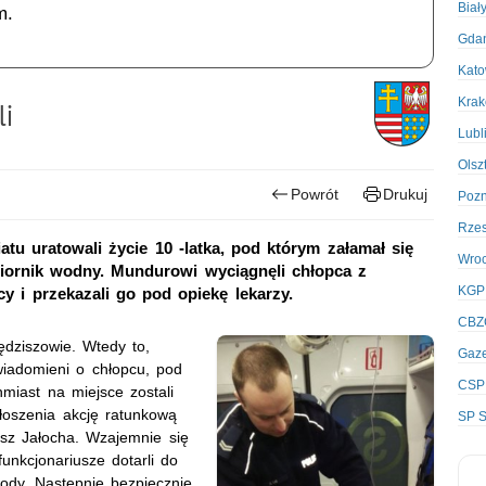
Biał
m.
Gda
Kato
Kra
li
Lubl
Olsz
Powrót
Drukuj
Poz
Rze
atu uratowali życie 10 -latka, pod którym załamał się
Wro
biornik wodny. Mundurowi wyciągnęli chłopca z
KGP
y i przekazali go pod opiekę lekarzy.
CBZ
dziszowie. Wtedy to,
Gaze
wiadomieni o chłopcu, pod
CSP
miast na miejsce zostali
oszenia akcję ratunkową
SP S
iusz Jałocha. Wzajemnie się
unkcjonariusze dotarli do
wody. Następnie bezpiecznie