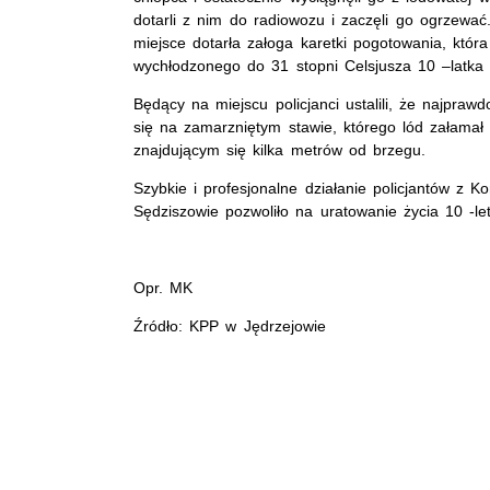
dotarli z nim do radiowozu i zaczęli go ogrzewać
miejsce dotarła załoga karetki pogotowania, któr
wychłodzonego do 31 stopni Celsjusza 10 –latk
Będący na miejscu policjanci ustalili, że najprawd
się na zamarzniętym stawie, którego lód załamał
znajdującym się kilka metrów od brzegu.
Szybkie i profesjonalne działanie policjantów z Ko
Sędziszowie pozwoliło na uratowanie życia 10 -le
Opr. MK
Źródło: KPP w Jędrzejowie