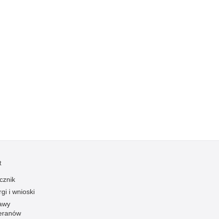
Kradzieże z włamaniem
Kultura
Logistyka, wyposażenie
Materiały wybuchowe
Nagrodzeni policjanci
Napady na banki
Napady na taksówkarzy
Napady na tiry
Nielegalny handel farmaceutykami
Nietrzeźwi kierujący
Nietrzeźwi opiekunowie
t
Nietrzeźwi pracownicy
cznik
Niszczenie mienia
gi i wnioski
Nowoczesne technologie w pracy Policji
awy
eranów
Odpowiedzialność majątkowa Policji