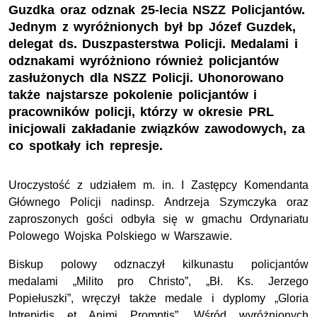
Guzdka oraz odznak 25-lecia NSZZ Policjantów.
Jednym z wyróżnionych był bp Józef Guzdek,
delegat ds. Duszpasterstwa Policji. Medalami i
odznakami wyróżniono również policjantów
zasłużonych dla NSZZ Policji. Uhonorowano
także najstarsze pokolenie policjantów i
pracowników policji, którzy w okresie PRL
inicjowali zakładanie związków zawodowych, za
co spotkały ich represje.
Uroczystość z udziałem m. in. I Zastępcy Komendanta
Głównego Policji nadinsp. Andrzeja Szymczyka oraz
zaproszonych gości odbyła się w gmachu Ordynariatu
Polowego Wojska Polskiego w Warszawie.
Biskup polowy odznaczył kilkunastu policjantów
medalami „Milito pro Christo”, „Bł. Ks. Jerzego
Popiełuszki”, wręczył także medale i dyplomy „Gloria
Intrepidis et Animi Promptis”. Wśród wyróżnionych