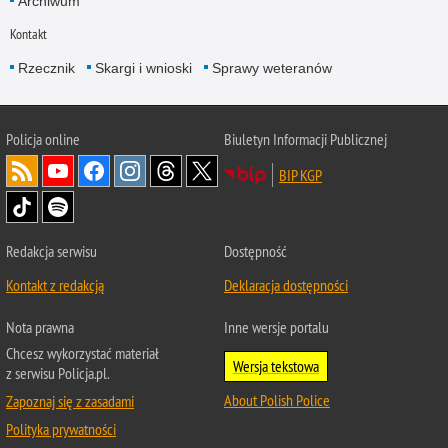
Archiwum
Kontakt
Rzecznik
Skargi i wnioski
Sprawy weteranów
Policja
online
Biuletyn Informacji Publicznej
BIP KGP
Redakcja serwisu
Dostępność
Kontakt z redakcją
Deklaracja dostępności
Nota prawna
Inne wersje portalu
Chcesz wykorzystać materiał
Wersja tekstowa
z serwisu Policja.pl.
About Polish Police
Zapoznaj się z zasadami
Polityka prywatności