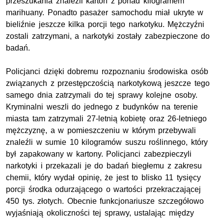
przeszukania znaleźli karton z ponad kilogramem
marihuany. Ponadto pasażer samochodu miał ukryte w
bieliźnie jeszcze kilka porcji tego narkotyku. Mężczyźni
zostali zatrzymani, a narkotyki zostały zabezpieczone do
badań.
Policjanci dzięki dobremu rozpoznaniu środowiska osób
związanych z przestępczością narkotykową jeszcze tego
samego dnia zatrzymali do tej sprawy kolejne osoby.
Kryminalni weszli do jednego z budynków na terenie
miasta tam zatrzymali 27-letnią kobietę oraz 26-letniego
mężczyznę, a w pomieszczeniu w którym przebywali
znaleźli w sumie 10 kilogramów suszu roślinnego, który
był zapakowany w kartony. Policjanci zabezpieczyli
narkotyki i przekazali je do badań biegłemu z zakresu
chemii, który wydał opinię, że jest to blisko 11 tysięcy
porcji środka odurzającego o wartości przekraczającej
450 tys. złotych. Obecnie funkcjonariusze szczegółowo
wyjaśniają okoliczności tej sprawy, ustalając między