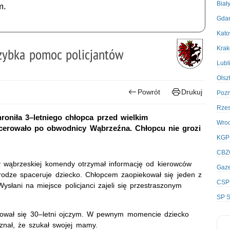
Biał
m.
Gda
Kato
Kra
zybka pomoc policjantów
Lubl
Olsz
Powrót
Drukuj
Poz
Rze
oniła 3–letniego chłopca przed wielkim
Wro
acerowało po obwodnicy Wąbrzeźna. Chłopcu nie grozi
KGP
CBZ
y wąbrzeskiej komendy otrzymał informację od kierowców
Gaze
odze spaceruje dziecko. Chłopcem zaopiekował się jeden z
CSP
ysłani na miejsce policjanci zajeli się przestraszonym
SP S
ekował się 30–letni ojczym. W pewnym momencie dziecko
znał, że szukał swojej mamy.