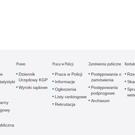
Prawo
Praca w Policji
Zamówienia publiczne
Kontak
je
Dziennik
Praca w Policji
Postępowania o
Rze
Urzędowy KGP
zamówienia
atystyki
Informacje
Skar
Wyroki sądowe
Postępowania
Ogłoszenia
Spr
podprogowe
wet
Listy rankingowe
Archiwum
arny
Rekrutacja
ogowy
ubliczna