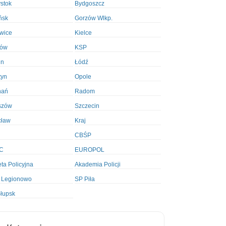
ystok
Bydgoszcz
ńsk
Gorzów Wlkp.
wice
Kielce
ków
KSP
in
Łódź
tyn
Opole
nań
Radom
szów
Szczecin
cław
Kraj
CBŚP
C
EUROPOL
ta Policyjna
Akademia Policji
 Legionowo
SP Piła
łupsk