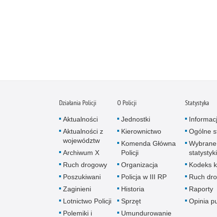
Działania Policji
O Policji
Statystyka
Aktualności
Jednostki
Informac
Aktualności z
Kierownictwo
Ogólne st
województw
Komenda Główna
Wybrane
Archiwum X
Policji
statystyki
Ruch drogowy
Organizacja
Kodeks k
Poszukiwani
Policja w III RP
Ruch dr
Zaginieni
Historia
Raporty
Lotnictwo Policji
Sprzęt
Opinia p
Polemiki i
Umundurowanie