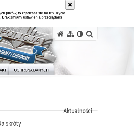
ych plików, to zgadzasz się na ich użycie
. Brak zmiany ustawienia przeglądarki
otwórz wysz
AKT
OCHRONA DANYCH
Aktualności
Na skróty