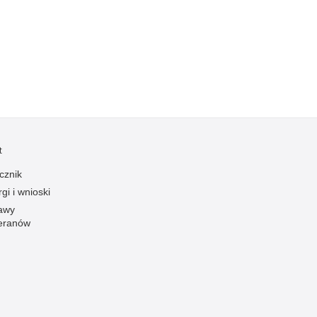
Kradzieże z włamaniem
Kultura
Logistyka, wyposażenie
Materiały wybuchowe
Nagrodzeni policjanci
Napady na banki
Napady na taksówkarzy
t
Napady na tiry
cznik
Nielegalny handel farmaceutykami
gi i wnioski
Nietrzeźwi kierujący
awy
eranów
Nietrzeźwi opiekunowie
Nietrzeźwi pracownicy
Niszczenie mienia
Nowoczesne technologie w pracy Policji
Odpowiedzialność majątkowa Policji