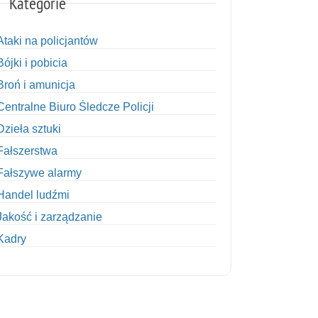
Kategorie
Ataki na policjantów
Bójki i pobicia
Broń i amunicja
Centralne Biuro Śledcze Policji
Dzieła sztuki
Fałszerstwa
Fałszywe alarmy
Handel ludźmi
Jakość i zarządzanie
Kadry
Kobiety w Policji
Korupcja
Kradzież